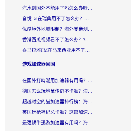
汽水到国外不能用了吗怎么办呀？海外党追剧看片的救星在这里！
音悦Tai在瑞典用不了怎么办？海外华人追剧听歌的实用指南
优酷境外地域限制？海外党亲测：这样看国内剧再也不卡（附3个实用场景解决）
香港西瓜视频看不了怎么办？3步解决海外追剧难题，附靠谱加速器推荐
喜马拉雅FM在马来西亚用不了怎么办？海外华人亲测有效的回国加速指南
游戏加速器回国
在国外打鸣潮用加速器有用吗？安全吗？海外玩家国服游戏加速全指南
德国怎么玩地鼠传奇不卡顿？海外党国服游戏加速全攻略（含战双EVE实用指南）
超越时空的猫加速器排行榜：海外党国服游戏不卡顿的终极选择指南
英国玩枪神纪总卡顿？这篇加速器选择指南帮你告别延迟（附实测推荐）
最强蜗牛迅游加速器有用吗？海外玩家国服游戏加速避坑指南（附德国玩忍者必须死3流星蝴蝶剑解决办法）