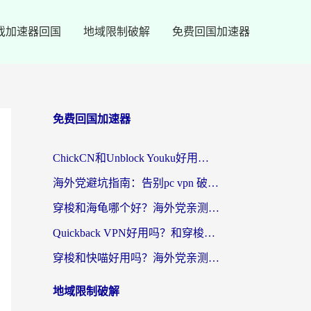
戏加速器回国
地域限制破解
免费回国加速器
免费回国加速器
ChickCN和Unblock Youku好用吗？海外党亲测3款回国加速器，附iOS免费选择指南
海外党避坑指南：告别pc vpn 破解，选对回国加速器轻松访问国内资源
穿梭和海龟哪个好？海外党亲测回国加速器，附电脑免费VPN推荐
Quickback VPN好用吗？和穿梭VPN对比哪个回国效果更好？海外党必看的真实测评与选择指南
穿梭和快喵好用吗？海外党亲测3款回国加速器，附日本回国VPN避坑指南
地域限制破解