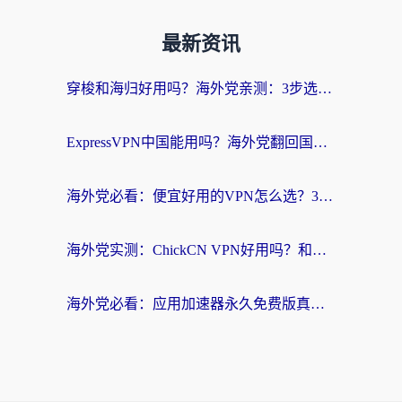
最新资讯
穿梭和海归好用吗？海外党亲测：3步选对回国加速器，无缝刷国内剧玩手游
ExpressVPN中国能用吗？海外党翻回国内的加速器选择指南（附番茄加速器实测）
海外党必看：便宜好用的VPN怎么选？3步解决回国访问难题+Steam改区技巧
海外党实测：ChickCN VPN好用吗？和OurPlay VPN对比哪个回国效果更好？附避坑指南
海外党必看：应用加速器永久免费版真的靠谱吗？教你选对回国加速器无缝刷国内资源