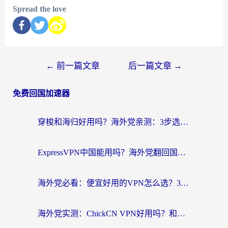
Spread the love
←
前一篇文章
后一篇文章
→
免费回国加速器
穿梭和海归好用吗？海外党亲测：3步选对回国加速器，无缝刷国内剧玩手游
ExpressVPN中国能用吗？海外党翻回国内的加速器选择指南（附番茄加速器实测）
海外党必看：便宜好用的VPN怎么选？3步解决回国访问难题+Steam改区技巧
海外党实测：ChickCN VPN好用吗？和OurPlay VPN对比哪个回国效果更好？附避坑指南