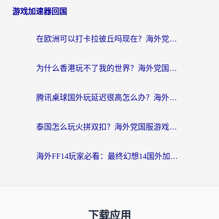
游戏加速器回国
在欧洲可以打卡拉彼丘吗现在？海外党国服游戏加速器终极避坑指南
为什么香港玩不了我的世界？海外党国服游戏加速终极解决方案
腾讯桌球国外玩延迟很高怎么办？海外党亲测有效的国服游戏加速指南
泰国怎么玩火拼双扣？海外党国服游戏加速终极指南（附暗区突围植物大战僵尸实测）
海外FF14玩家必看：最终幻想14国外加速器下载安装全攻略+卡顿解决秘籍
下载应用