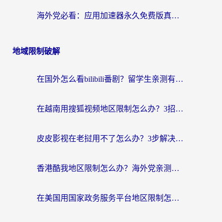
海外党必看：应用加速器永久免费版真的靠谱吗？教你选对回国加速器无缝刷国内资源
地域限制破解
在国外怎么看bilibili番剧？留学生亲测有效的地域限制突破指南（附酷我酷狗音乐解决方法）
在越南用搜狐视频地区限制怎么办？3招解决海外看国内剧难题（附西瓜视频CCTV观看技巧）
皮皮影视在老挝用不了怎么办？3步解决海外看国内影视&财经的痛点
香港酷我地区限制怎么办？海外党亲测有效的回国加速方案来了
在美国用国家政务服务平台地区限制怎么办？海外华人必备的突破攻略（附追剧看片技巧）