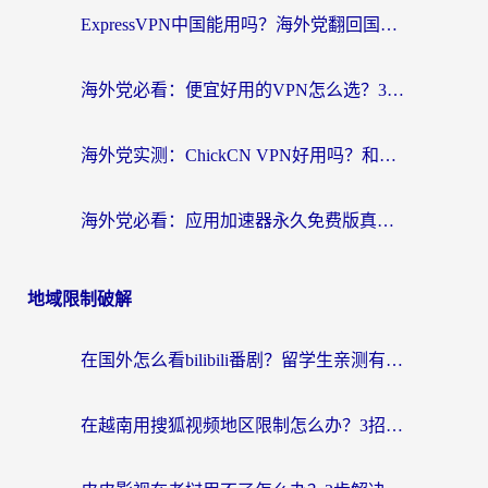
ExpressVPN中国能用吗？海外党翻回国内的加速器选择指南（附番茄加速器实测）
海外党必看：便宜好用的VPN怎么选？3步解决回国访问难题+Steam改区技巧
海外党实测：ChickCN VPN好用吗？和OurPlay VPN对比哪个回国效果更好？附避坑指南
海外党必看：应用加速器永久免费版真的靠谱吗？教你选对回国加速器无缝刷国内资源
地域限制破解
在国外怎么看bilibili番剧？留学生亲测有效的地域限制突破指南（附酷我酷狗音乐解决方法）
在越南用搜狐视频地区限制怎么办？3招解决海外看国内剧难题（附西瓜视频CCTV观看技巧）