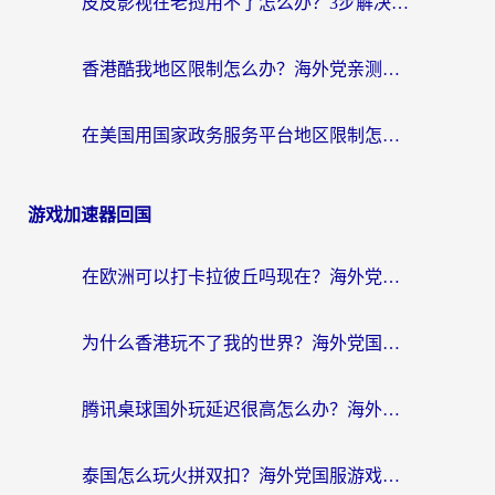
皮皮影视在老挝用不了怎么办？3步解决海外看国内影视&财经的痛点
香港酷我地区限制怎么办？海外党亲测有效的回国加速方案来了
在美国用国家政务服务平台地区限制怎么办？海外华人必备的突破攻略（附追剧看片技巧）
游戏加速器回国
在欧洲可以打卡拉彼丘吗现在？海外党国服游戏加速器终极避坑指南
为什么香港玩不了我的世界？海外党国服游戏加速终极解决方案
腾讯桌球国外玩延迟很高怎么办？海外党亲测有效的国服游戏加速指南
泰国怎么玩火拼双扣？海外党国服游戏加速终极指南（附暗区突围植物大战僵尸实测）