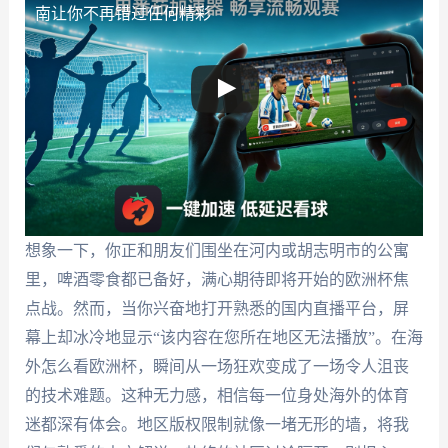
南让你不再错过任何精彩
想象一下，你正和朋友们围坐在河内或胡志明市的公寓
里，啤酒零食都已备好，满心期待即将开始的欧洲杯焦
点战。然而，当你兴奋地打开熟悉的国内直播平台，屏
幕上却冰冷地显示“该内容在您所在地区无法播放”。在海
外怎么看欧洲杯，瞬间从一场狂欢变成了一场令人沮丧
的技术难题。这种无力感，相信每一位身处海外的体育
迷都深有体会。地区版权限制就像一堵无形的墙，将我