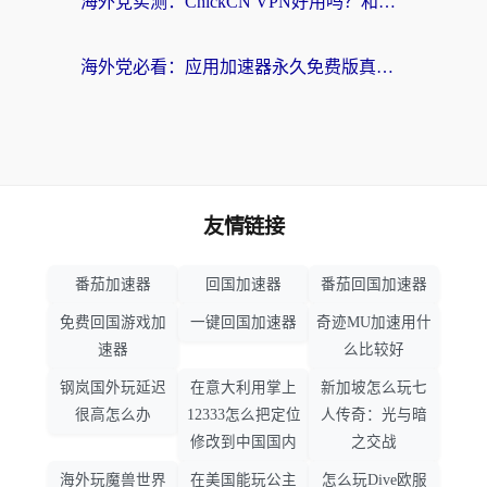
海外党实测：ChickCN VPN好用吗？和OurPlay VPN对比哪个回国效果更好？附避坑指南
海外党必看：应用加速器永久免费版真的靠谱吗？教你选对回国加速器无缝刷国内资源
友情链接
番茄加速器
回国加速器
番茄回国加速器
免费回国游戏加
一键回国加速器
奇迹MU加速用什
速器
么比较好
钢岚国外玩延迟
在意大利用掌上
新加坡怎么玩七
很高怎么办
12333怎么把定位
人传奇：光与暗
修改到中国国内
之交战
海外玩魔兽世界
在美国能玩公主
怎么玩Dive欧服