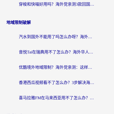
穿梭和快喵好用吗？海外党亲测3款回国加速器，附日本回国VPN避坑指南
地域限制破解
汽水到国外不能用了吗怎么办呀？海外党追剧看片的救星在这里！
音悦Tai在瑞典用不了怎么办？海外华人追剧听歌的实用指南
优酷境外地域限制？海外党亲测：这样看国内剧再也不卡（附3个实用场景解决）
香港西瓜视频看不了怎么办？3步解决海外追剧难题，附靠谱加速器推荐
喜马拉雅FM在马来西亚用不了怎么办？海外华人亲测有效的回国加速指南