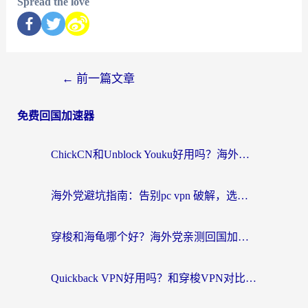
Spread the love
←
前一篇文章
免费回国加速器
ChickCN和Unblock Youku好用吗？海外党亲测3款回国加速器，附iOS免费选择指南
海外党避坑指南：告别pc vpn 破解，选对回国加速器轻松访问国内资源
穿梭和海龟哪个好？海外党亲测回国加速器，附电脑免费VPN推荐
Quickback VPN好用吗？和穿梭VPN对比哪个回国效果更好？海外党必看的真实测评与选择指南