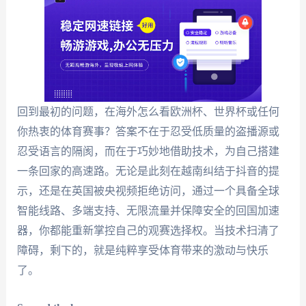
回到最初的问题，在海外怎么看欧洲杯、世界杯或任何
你热衷的体育赛事？答案不在于忍受低质量的盗播源或
忍受语言的隔阂，而在于巧妙地借助技术，为自己搭建
一条回家的高速路。无论是此刻在越南纠结于抖音的提
示，还是在英国被央视频拒绝访问，通过一个具备全球
智能线路、多端支持、无限流量并保障安全的回国加速
器，你都能重新掌控自己的观赛选择权。当技术扫清了
障碍，剩下的，就是纯粹享受体育带来的激动与快乐
了。