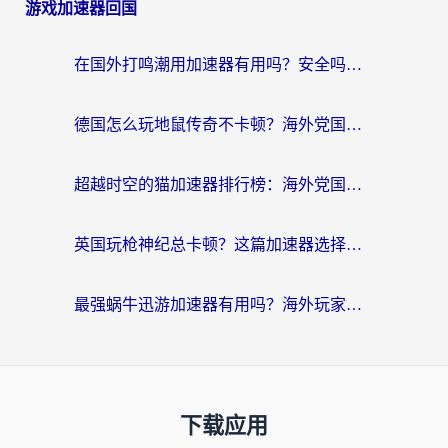
游戏加速器回国
在国外打鸣潮用加速器有用吗？安全吗？海外玩家国服游戏加速全指南
德国怎么玩地鼠传奇不卡顿？海外党国服游戏加速全攻略（含战双EVE实用指南）
超越时空的猫加速器排行榜：海外党国服游戏不卡顿的终极选择指南
英国玩枪神纪总卡顿？这篇加速器选择指南帮你告别延迟（附实测推荐）
最强蜗牛迅游加速器有用吗？海外玩家国服游戏加速避坑指南（附德国玩忍者必须死3流星蝴蝶剑解决办法）
下载应用