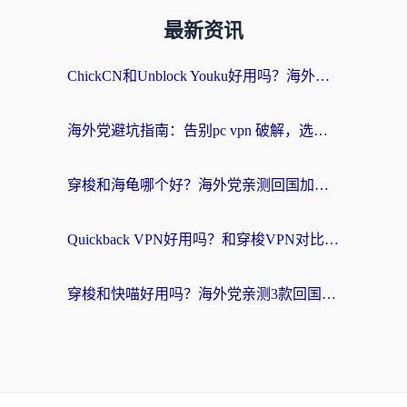
最新资讯
ChickCN和Unblock Youku好用吗？海外党亲测3款回国加速器，附iOS免费选择指南
海外党避坑指南：告别pc vpn 破解，选对回国加速器轻松访问国内资源
穿梭和海龟哪个好？海外党亲测回国加速器，附电脑免费VPN推荐
Quickback VPN好用吗？和穿梭VPN对比哪个回国效果更好？海外党必看的真实测评与选择指南
穿梭和快喵好用吗？海外党亲测3款回国加速器，附日本回国VPN避坑指南