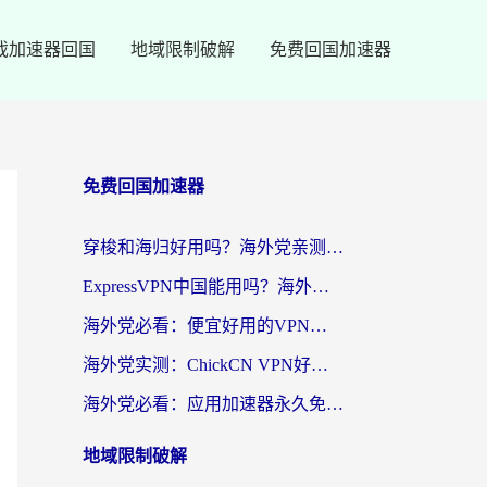
戏加速器回国
地域限制破解
免费回国加速器
免费回国加速器
穿梭和海归好用吗？海外党亲测：3步选对回国加速器，无缝刷国内剧玩手游
ExpressVPN中国能用吗？海外党翻回国内的加速器选择指南（附番茄加速器实测）
海外党必看：便宜好用的VPN怎么选？3步解决回国访问难题+Steam改区技巧
海外党实测：ChickCN VPN好用吗？和OurPlay VPN对比哪个回国效果更好？附避坑指南
海外党必看：应用加速器永久免费版真的靠谱吗？教你选对回国加速器无缝刷国内资源
地域限制破解