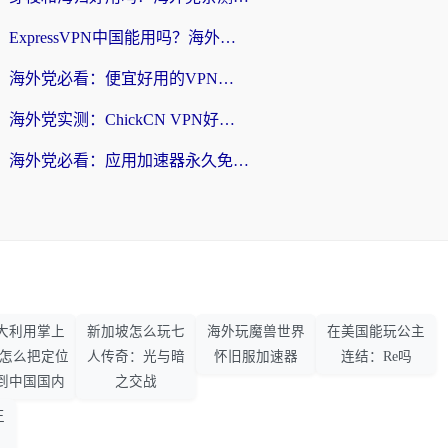
ExpressVPN中国能用吗？海外党翻回国内的加速器选择指南（附番茄加速器实测）
海外党必看：便宜好用的VPN怎么选？3步解决回国访问难题+Steam改区技巧
海外党实测：ChickCN VPN好用吗？和OurPlay VPN对比哪个回国效果更好？附避坑指南
海外党必看：应用加速器永久免费版真的靠谱吗？教你选对回国加速器无缝刷国内资源
大利用掌上
新加坡怎么玩七
海外玩魔兽世界
在美国能玩公主
33怎么把定位
人传奇：光与暗
怀旧服加速器
连结：Re吗
到中国国内
之交战
王