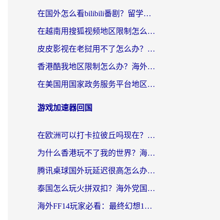
在国外怎么看bilibili番剧？留学生亲测有效的地域限制突破指南（附酷我酷狗音乐解决方法）
在越南用搜狐视频地区限制怎么办？3招解决海外看国内剧难题（附西瓜视频CCTV观看技巧）
皮皮影视在老挝用不了怎么办？3步解决海外看国内影视&财经的痛点
香港酷我地区限制怎么办？海外党亲测有效的回国加速方案来了
在美国用国家政务服务平台地区限制怎么办？海外华人必备的突破攻略（附追剧看片技巧）
游戏加速器回国
在欧洲可以打卡拉彼丘吗现在？海外党国服游戏加速器终极避坑指南
为什么香港玩不了我的世界？海外党国服游戏加速终极解决方案
腾讯桌球国外玩延迟很高怎么办？海外党亲测有效的国服游戏加速指南
泰国怎么玩火拼双扣？海外党国服游戏加速终极指南（附暗区突围植物大战僵尸实测）
海外FF14玩家必看：最终幻想14国外加速器下载安装全攻略+卡顿解决秘籍