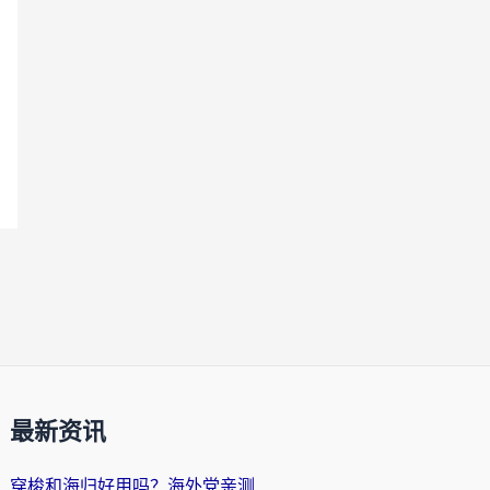
最新资讯
穿梭和海归好用吗？海外党亲测：3步选对回国加速器，无缝刷国内剧玩手游