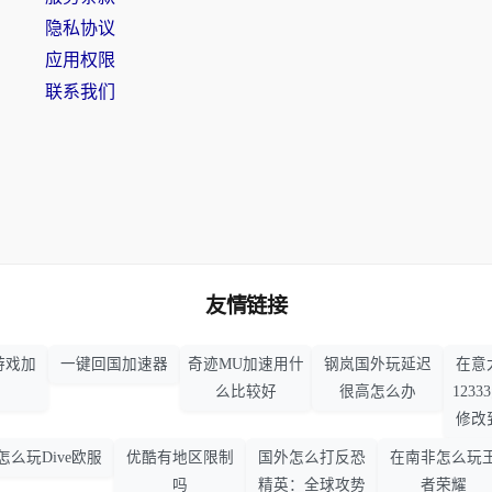
隐私协议
应用权限
联系我们
友情链接
游戏加
一键回国加速器
奇迹MU加速用什
钢岚国外玩延迟
在意
么比较好
很高怎么办
123
修改
怎么玩Dive欧服
优酷有地区限制
国外怎么打反恐
在南非怎么玩
吗
精英：全球攻势
者荣耀