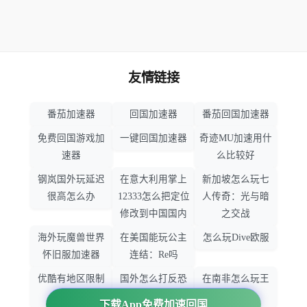
友情链接
番茄加速器
回国加速器
番茄回国加速器
免费回国游戏加
一键回国加速器
奇迹MU加速用什
速器
么比较好
钢岚国外玩延迟
在意大利用掌上
新加坡怎么玩七
很高怎么办
12333怎么把定位
人传奇：光与暗
修改到中国国内
之交战
海外玩魔兽世界
在美国能玩公主
怎么玩Dive欧服
怀旧服加速器
连结：Re吗
优酷有地区限制
国外怎么打反恐
在南非怎么玩王
吗
精英：全球攻势
者荣耀
下载App免费加速回国