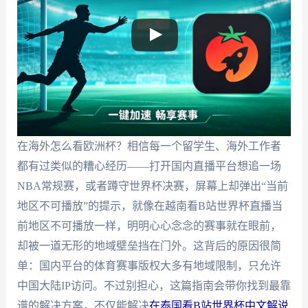
在海外怎么看欧洲杯？相信每一个留学生、海外工作者
都有过类似的糟心经历——打开国内直播平台想追一场
NBA常规赛，或者蹲守世界杯决赛，屏幕上却弹出“当前
地区不可播放”的提示，就像在越南看B站世界杯直播当
前地区不可播放一样，明明心心念念的赛事就在眼前，
却被一道无形的地域壁垒挡在门外。这背后的原因很简
单：国内平台的体育赛事版权大多有地域限制，只允许
中国大陆IP访问。不过别担心，这篇指南会带你找到最靠
谱的解决方案，不仅能解决
在泰国看B站世界杯中文解说