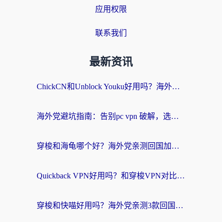
应用权限
联系我们
最新资讯
ChickCN和Unblock Youku好用吗？海外党亲测3款回国加速器，附iOS免费选择指南
海外党避坑指南：告别pc vpn 破解，选对回国加速器轻松访问国内资源
穿梭和海龟哪个好？海外党亲测回国加速器，附电脑免费VPN推荐
Quickback VPN好用吗？和穿梭VPN对比哪个回国效果更好？海外党必看的真实测评与选择指南
穿梭和快喵好用吗？海外党亲测3款回国加速器，附日本回国VPN避坑指南