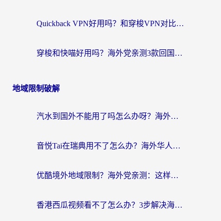
Quickback VPN好用吗？和穿梭VPN对比哪个回国效果更好？海外党必看的真实测评与选择指南
穿梭和快喵好用吗？海外党亲测3款回国加速器，附日本回国VPN避坑指南
地域限制破解
汽水到国外不能用了吗怎么办呀？海外党追剧看片的救星在这里！
音悦Tai在瑞典用不了怎么办？海外华人追剧听歌的实用指南
优酷境外地域限制？海外党亲测：这样看国内剧再也不卡（附3个实用场景解决）
香港西瓜视频看不了怎么办？3步解决海外追剧难题，附靠谱加速器推荐