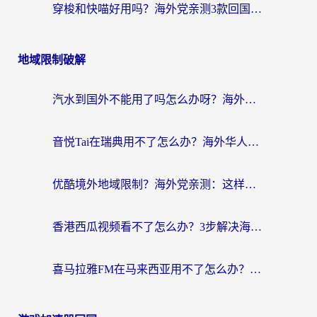
穿梭和快喵好用吗？海外党亲测3款回国加速器，附日本回国VPN避坑指南
地域限制破解
汽水到国外不能用了吗怎么办呀？海外党追剧看片的救星在这里！
音悦Tai在瑞典用不了怎么办？海外华人追剧听歌的实用指南
优酷境外地域限制？海外党亲测：这样看国内剧再也不卡（附3个实用场景解决）
香港西瓜视频看不了怎么办？3步解决海外追剧难题，附靠谱加速器推荐
喜马拉雅FM在马来西亚用不了怎么办？海外华人亲测有效的回国加速指南