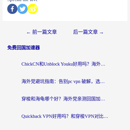
←
前一篇文章
后一篇文章
→
免费回国加速器
ChickCN和Unblock Youku好用吗？海外党亲测3款回国加速器，附iOS免费选择指南
海外党避坑指南：告别pc vpn 破解，选对回国加速器轻松访问国内资源
穿梭和海龟哪个好？海外党亲测回国加速器，附电脑免费VPN推荐
Quickback VPN好用吗？和穿梭VPN对比哪个回国效果更好？海外党必看的真实测评与选择指南