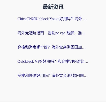
最新资讯
ChickCN和Unblock Youku好用吗？海外党亲测3款回国加速器，附iOS免费选择指南
海外党避坑指南：告别pc vpn 破解，选对回国加速器轻松访问国内资源
穿梭和海龟哪个好？海外党亲测回国加速器，附电脑免费VPN推荐
Quickback VPN好用吗？和穿梭VPN对比哪个回国效果更好？海外党必看的真实测评与选择指南
穿梭和快喵好用吗？海外党亲测3款回国加速器，附日本回国VPN避坑指南