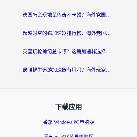
德国怎么玩地鼠传奇不卡顿？海外党国服游戏加速全攻略（含战双EVE实用指南）
超越时空的猫加速器排行榜：海外党国服游戏不卡顿的终极选择指南
英国玩枪神纪总卡顿？这篇加速器选择指南帮你告别延迟（附实测推荐）
最强蜗牛迅游加速器有用吗？海外玩家国服游戏加速避坑指南（附德国玩忍者必须死3流星蝴蝶剑解决办法）
下载应用
番茄 Windows PC电脑版
番茄 macOS苹果电脑版