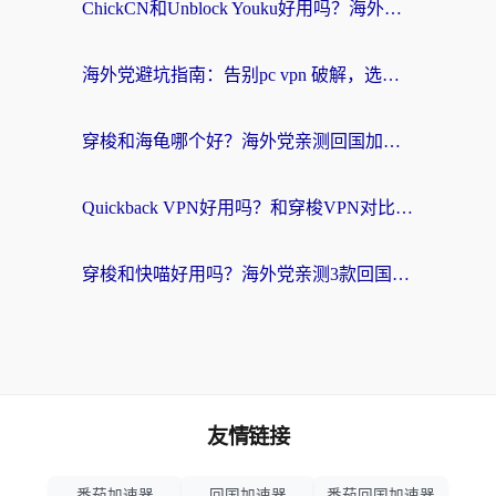
ChickCN和Unblock Youku好用吗？海外党亲测3款回国加速器，附iOS免费选择指南
海外党避坑指南：告别pc vpn 破解，选对回国加速器轻松访问国内资源
穿梭和海龟哪个好？海外党亲测回国加速器，附电脑免费VPN推荐
Quickback VPN好用吗？和穿梭VPN对比哪个回国效果更好？海外党必看的真实测评与选择指南
穿梭和快喵好用吗？海外党亲测3款回国加速器，附日本回国VPN避坑指南
友情链接
番茄加速器
回国加速器
番茄回国加速器