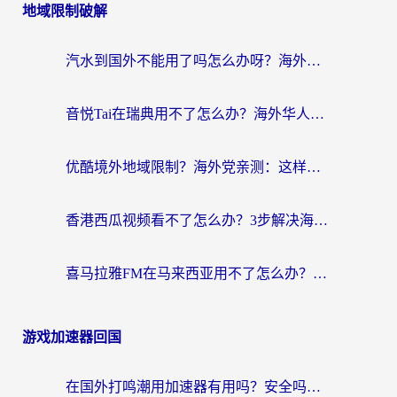
地域限制破解
汽水到国外不能用了吗怎么办呀？海外党追剧看片的救星在这里！
音悦Tai在瑞典用不了怎么办？海外华人追剧听歌的实用指南
优酷境外地域限制？海外党亲测：这样看国内剧再也不卡（附3个实用场景解决）
香港西瓜视频看不了怎么办？3步解决海外追剧难题，附靠谱加速器推荐
喜马拉雅FM在马来西亚用不了怎么办？海外华人亲测有效的回国加速指南
游戏加速器回国
在国外打鸣潮用加速器有用吗？安全吗？海外玩家国服游戏加速全指南