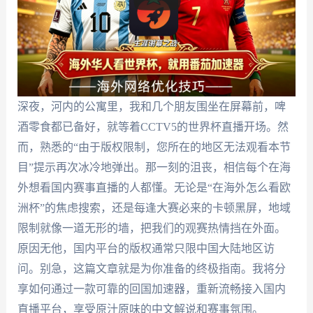
深夜，河内的公寓里，我和几个朋友围坐在屏幕前，啤
酒零食都已备好，就等着CCTV5的世界杯直播开场。然
而，熟悉的“由于版权限制，您所在的地区无法观看本节
目”提示再次冰冷地弹出。那一刻的沮丧，相信每个在海
外想看国内赛事直播的人都懂。无论是“在海外怎么看欧
洲杯”的焦虑搜索，还是每逢大赛必来的卡顿黑屏，地域
限制就像一道无形的墙，把我们的观赛热情挡在外面。
原因无他，国内平台的版权通常只限中国大陆地区访
问。别急，这篇文章就是为你准备的终极指南。我将分
享如何通过一款可靠的回国加速器，重新流畅接入国内
直播平台，享受原汁原味的中文解说和赛事氛围。