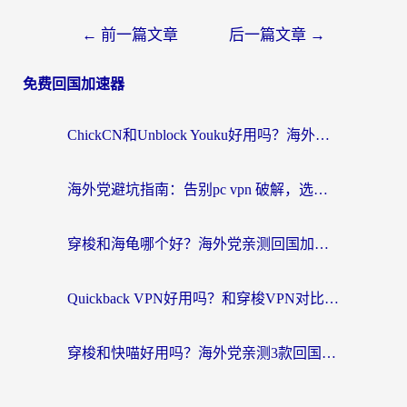
←
前一篇文章
后一篇文章
→
免费回国加速器
ChickCN和Unblock Youku好用吗？海外党亲测3款回国加速器，附iOS免费选择指南
海外党避坑指南：告别pc vpn 破解，选对回国加速器轻松访问国内资源
穿梭和海龟哪个好？海外党亲测回国加速器，附电脑免费VPN推荐
Quickback VPN好用吗？和穿梭VPN对比哪个回国效果更好？海外党必看的真实测评与选择指南
穿梭和快喵好用吗？海外党亲测3款回国加速器，附日本回国VPN避坑指南