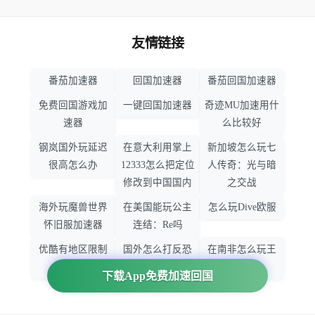
友情链接
番茄加速器
回国加速器
番茄回国加速器
免费回国游戏加
一键回国加速器
奇迹MU加速用什
速器
么比较好
钢岚国外玩延迟
在意大利用掌上
新加坡怎么玩七
很高怎么办
12333怎么把定位
人传奇：光与暗
修改到中国国内
之交战
海外玩魔兽世界
在美国能玩公主
怎么玩Dive欧服
怀旧服加速器
连结：Re吗
优酷有地区限制
国外怎么打反恐
在南非怎么玩王
吗
精英：全球攻势
者荣耀
下载App免费加速回国