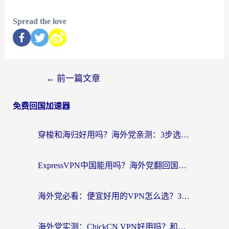
Spread the love
←
前一篇文章
免费回国加速器
穿梭和海归好用吗？海外党亲测：3步选对回国加速器，无缝刷国内剧玩手游
ExpressVPN中国能用吗？海外党翻回国内的加速器选择指南（附番茄加速器实测）
海外党必看：便宜好用的VPN怎么选？3步解决回国访问难题+Steam改区技巧
海外党实测：ChickCN VPN好用吗？和OurPlay VPN对比哪个回国效果更好？附避坑指南