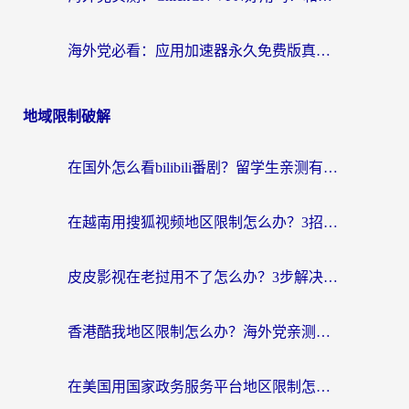
海外党必看：应用加速器永久免费版真的靠谱吗？教你选对回国加速器无缝刷国内资源
地域限制破解
在国外怎么看bilibili番剧？留学生亲测有效的地域限制突破指南（附酷我酷狗音乐解决方法）
在越南用搜狐视频地区限制怎么办？3招解决海外看国内剧难题（附西瓜视频CCTV观看技巧）
皮皮影视在老挝用不了怎么办？3步解决海外看国内影视&财经的痛点
香港酷我地区限制怎么办？海外党亲测有效的回国加速方案来了
在美国用国家政务服务平台地区限制怎么办？海外华人必备的突破攻略（附追剧看片技巧）