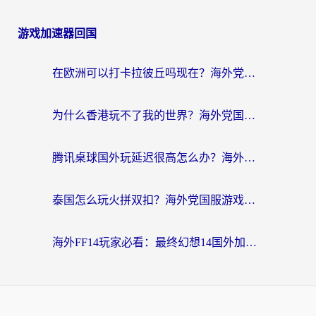
游戏加速器回国
在欧洲可以打卡拉彼丘吗现在？海外党国服游戏加速器终极避坑指南
为什么香港玩不了我的世界？海外党国服游戏加速终极解决方案
腾讯桌球国外玩延迟很高怎么办？海外党亲测有效的国服游戏加速指南
泰国怎么玩火拼双扣？海外党国服游戏加速终极指南（附暗区突围植物大战僵尸实测）
海外FF14玩家必看：最终幻想14国外加速器下载安装全攻略+卡顿解决秘籍