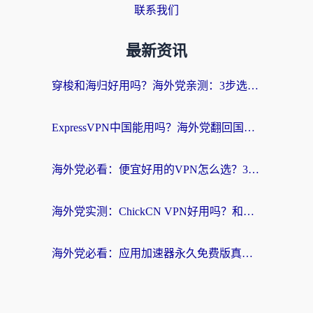
联系我们
最新资讯
穿梭和海归好用吗？海外党亲测：3步选对回国加速器，无缝刷国内剧玩手游
ExpressVPN中国能用吗？海外党翻回国内的加速器选择指南（附番茄加速器实测）
海外党必看：便宜好用的VPN怎么选？3步解决回国访问难题+Steam改区技巧
海外党实测：ChickCN VPN好用吗？和OurPlay VPN对比哪个回国效果更好？附避坑指南
海外党必看：应用加速器永久免费版真的靠谱吗？教你选对回国加速器无缝刷国内资源