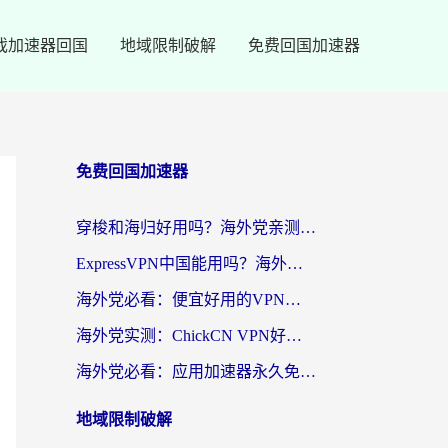
戏加速器回国
地域限制破解
免费回国加速器
免费回国加速器
穿梭和海归好用吗？海外党亲测：3步选对回国加速器，无缝刷国内剧玩手游
ExpressVPN中国能用吗？海外党翻回国内的加速器选择指南（附番茄加速器实测）
海外党必看：便宜好用的VPN怎么选？3步解决回国访问难题+Steam改区技巧
海外党实测：ChickCN VPN好用吗？和OurPlay VPN对比哪个回国效果更好？附避坑指南
海外党必看：应用加速器永久免费版真的靠谱吗？教你选对回国加速器无缝刷国内资源
地域限制破解