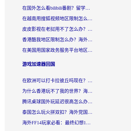
在国外怎么看bilibili番剧？留学生亲测有效的地域限制突破指南（附酷我酷狗音乐解决方法）
在越南用搜狐视频地区限制怎么办？3招解决海外看国内剧难题（附西瓜视频CCTV观看技巧）
皮皮影视在老挝用不了怎么办？3步解决海外看国内影视&财经的痛点
香港酷我地区限制怎么办？海外党亲测有效的回国加速方案来了
在美国用国家政务服务平台地区限制怎么办？海外华人必备的突破攻略（附追剧看片技巧）
游戏加速器回国
在欧洲可以打卡拉彼丘吗现在？海外党国服游戏加速器终极避坑指南
为什么香港玩不了我的世界？海外党国服游戏加速终极解决方案
腾讯桌球国外玩延迟很高怎么办？海外党亲测有效的国服游戏加速指南
泰国怎么玩火拼双扣？海外党国服游戏加速终极指南（附暗区突围植物大战僵尸实测）
海外FF14玩家必看：最终幻想14国外加速器下载安装全攻略+卡顿解决秘籍