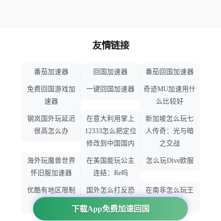
友情链接
番茄加速器
回国加速器
番茄回国加速器
免费回国游戏加
一键回国加速器
奇迹MU加速用什
速器
么比较好
钢岚国外玩延迟
在意大利用掌上
新加坡怎么玩七
很高怎么办
12333怎么把定位
人传奇：光与暗
修改到中国国内
之交战
海外玩魔兽世界
在美国能玩公主
怎么玩Dive欧服
怀旧服加速器
连结：Re吗
优酷有地区限制
国外怎么打反恐
在南非怎么玩王
吗
精英：全球攻势
者荣耀
下载App免费加速回国