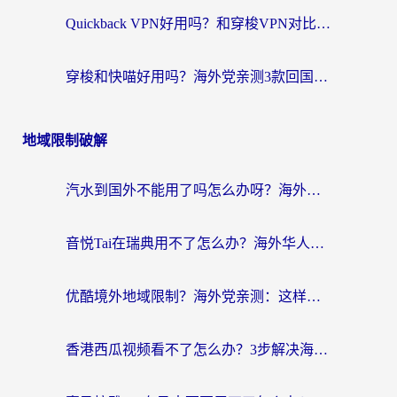
Quickback VPN好用吗？和穿梭VPN对比哪个回国效果更好？海外党必看的真实测评与选择指南
穿梭和快喵好用吗？海外党亲测3款回国加速器，附日本回国VPN避坑指南
地域限制破解
汽水到国外不能用了吗怎么办呀？海外党追剧看片的救星在这里！
音悦Tai在瑞典用不了怎么办？海外华人追剧听歌的实用指南
优酷境外地域限制？海外党亲测：这样看国内剧再也不卡（附3个实用场景解决）
香港西瓜视频看不了怎么办？3步解决海外追剧难题，附靠谱加速器推荐