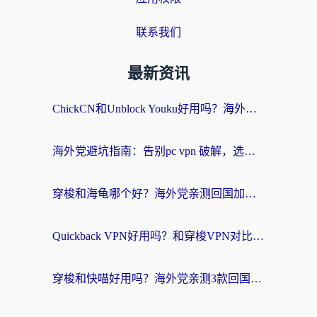
联系我们
最新资讯
ChickCN和Unblock Youku好用吗？海外党亲测3款回国加速器，附iOS免费选择指南
海外党避坑指南：告别pc vpn 破解，选对回国加速器轻松访问国内资源
穿梭和海龟哪个好？海外党亲测回国加速器，附电脑免费VPN推荐
Quickback VPN好用吗？和穿梭VPN对比哪个回国效果更好？海外党必看的真实测评与选择指南
穿梭和快喵好用吗？海外党亲测3款回国加速器，附日本回国VPN避坑指南