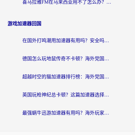
喜马拉雅FM在马来西亚用不了怎么办？海外华人亲测有效的回国加速指南
游戏加速器回国
在国外打鸣潮用加速器有用吗？安全吗？海外玩家国服游戏加速全指南
德国怎么玩地鼠传奇不卡顿？海外党国服游戏加速全攻略（含战双EVE实用指南）
超越时空的猫加速器排行榜：海外党国服游戏不卡顿的终极选择指南
英国玩枪神纪总卡顿？这篇加速器选择指南帮你告别延迟（附实测推荐）
最强蜗牛迅游加速器有用吗？海外玩家国服游戏加速避坑指南（附德国玩忍者必须死3流星蝴蝶剑解决办法）