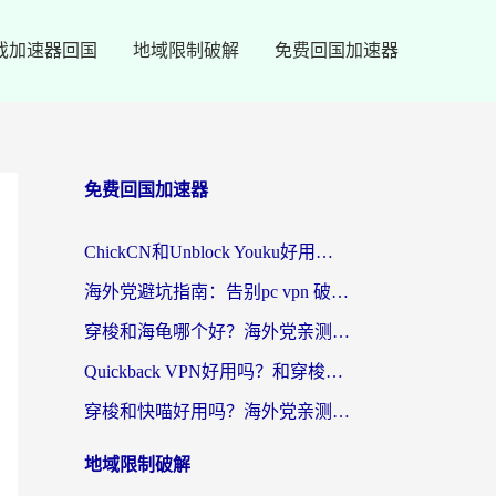
戏加速器回国
地域限制破解
免费回国加速器
免费回国加速器
ChickCN和Unblock Youku好用吗？海外党亲测3款回国加速器，附iOS免费选择指南
海外党避坑指南：告别pc vpn 破解，选对回国加速器轻松访问国内资源
穿梭和海龟哪个好？海外党亲测回国加速器，附电脑免费VPN推荐
Quickback VPN好用吗？和穿梭VPN对比哪个回国效果更好？海外党必看的真实测评与选择指南
穿梭和快喵好用吗？海外党亲测3款回国加速器，附日本回国VPN避坑指南
地域限制破解