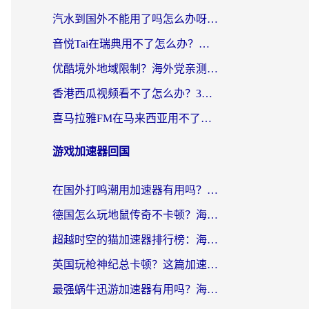
汽水到国外不能用了吗怎么办呀？海外党追剧看片的救星在这里！
音悦Tai在瑞典用不了怎么办？海外华人追剧听歌的实用指南
优酷境外地域限制？海外党亲测：这样看国内剧再也不卡（附3个实用场景解决）
香港西瓜视频看不了怎么办？3步解决海外追剧难题，附靠谱加速器推荐
喜马拉雅FM在马来西亚用不了怎么办？海外华人亲测有效的回国加速指南
游戏加速器回国
在国外打鸣潮用加速器有用吗？安全吗？海外玩家国服游戏加速全指南
德国怎么玩地鼠传奇不卡顿？海外党国服游戏加速全攻略（含战双EVE实用指南）
超越时空的猫加速器排行榜：海外党国服游戏不卡顿的终极选择指南
英国玩枪神纪总卡顿？这篇加速器选择指南帮你告别延迟（附实测推荐）
最强蜗牛迅游加速器有用吗？海外玩家国服游戏加速避坑指南（附德国玩忍者必须死3流星蝴蝶剑解决办法）