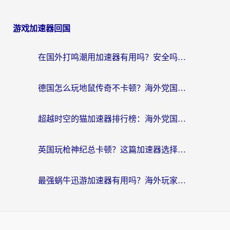
游戏加速器回国
在国外打鸣潮用加速器有用吗？安全吗？海外玩家国服游戏加速全指南
德国怎么玩地鼠传奇不卡顿？海外党国服游戏加速全攻略（含战双EVE实用指南）
超越时空的猫加速器排行榜：海外党国服游戏不卡顿的终极选择指南
英国玩枪神纪总卡顿？这篇加速器选择指南帮你告别延迟（附实测推荐）
最强蜗牛迅游加速器有用吗？海外玩家国服游戏加速避坑指南（附德国玩忍者必须死3流星蝴蝶剑解决办法）