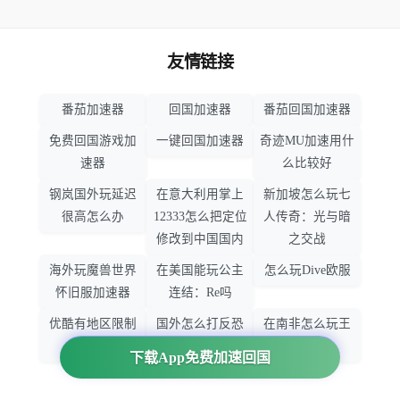
友情链接
番茄加速器
回国加速器
番茄回国加速器
免费回国游戏加
一键回国加速器
奇迹MU加速用什
速器
么比较好
钢岚国外玩延迟
在意大利用掌上
新加坡怎么玩七
很高怎么办
12333怎么把定位
人传奇：光与暗
修改到中国国内
之交战
海外玩魔兽世界
在美国能玩公主
怎么玩Dive欧服
怀旧服加速器
连结：Re吗
优酷有地区限制
国外怎么打反恐
在南非怎么玩王
吗
精英：全球攻势
者荣耀
下载App免费加速回国