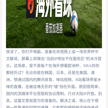
夜深了，你打开电脑，准备在央视频上追一场世界杯中
文解说，屏幕上却弹出“当前IP地址不在服务区”的冰冷提
示。这场景，是不是每个在海外想看欧洲杯、NBA的你
都经历过？无论你是在韩国、日本，还是在美国、澳
洲，想通过国内的腾讯体育、咪咕视频、B站看场带家乡
味的直播，总被这堵无形的“墙”挡在外面。原因很简单，
国内的流媒体平台受版权协议限制，只对大陆IP开放。别
急，这篇文章就是为你准备的。解决之道，核心在于使
用一款靠谱的回国加速器，它能帮你把网络连接伪装成