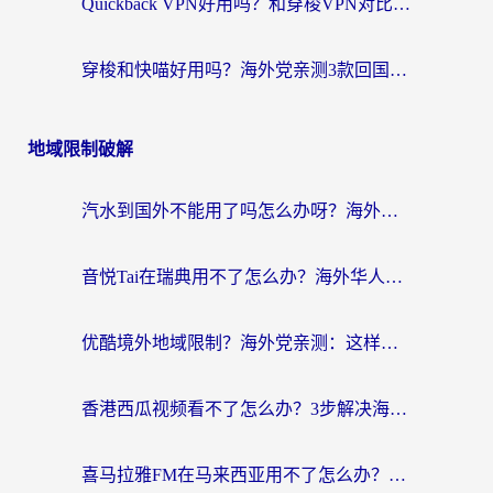
Quickback VPN好用吗？和穿梭VPN对比哪个回国效果更好？海外党必看的真实测评与选择指南
穿梭和快喵好用吗？海外党亲测3款回国加速器，附日本回国VPN避坑指南
地域限制破解
汽水到国外不能用了吗怎么办呀？海外党追剧看片的救星在这里！
音悦Tai在瑞典用不了怎么办？海外华人追剧听歌的实用指南
优酷境外地域限制？海外党亲测：这样看国内剧再也不卡（附3个实用场景解决）
香港西瓜视频看不了怎么办？3步解决海外追剧难题，附靠谱加速器推荐
喜马拉雅FM在马来西亚用不了怎么办？海外华人亲测有效的回国加速指南