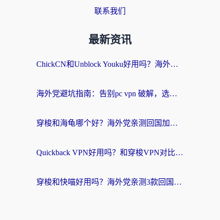
联系我们
最新资讯
ChickCN和Unblock Youku好用吗？海外党亲测3款回国加速器，附iOS免费选择指南
海外党避坑指南：告别pc vpn 破解，选对回国加速器轻松访问国内资源
穿梭和海龟哪个好？海外党亲测回国加速器，附电脑免费VPN推荐
Quickback VPN好用吗？和穿梭VPN对比哪个回国效果更好？海外党必看的真实测评与选择指南
穿梭和快喵好用吗？海外党亲测3款回国加速器，附日本回国VPN避坑指南