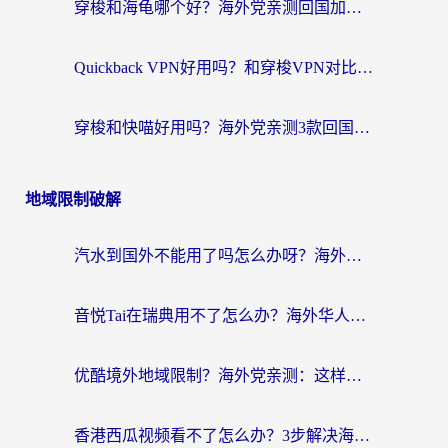
穿梭和海龟哪个好？海外党亲测回国加速器，附电脑免费VPN推荐
Quickback VPN好用吗？和穿梭VPN对比哪个回国效果更好？海外党必看的真实测评与选择指南
穿梭和快喵好用吗？海外党亲测3款回国加速器，附日本回国VPN避坑指南
地域限制破解
汽水到国外不能用了吗怎么办呀？海外党追剧看片的救星在这里！
音悦Tai在瑞典用不了怎么办？海外华人追剧听歌的实用指南
优酷境外地域限制？海外党亲测：这样看国内剧再也不卡（附3个实用场景解决）
香港西瓜视频看不了怎么办？3步解决海外追剧难题，附靠谱加速器推荐