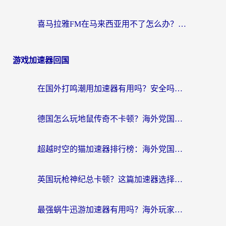
喜马拉雅FM在马来西亚用不了怎么办？海外华人亲测有效的回国加速指南
游戏加速器回国
在国外打鸣潮用加速器有用吗？安全吗？海外玩家国服游戏加速全指南
德国怎么玩地鼠传奇不卡顿？海外党国服游戏加速全攻略（含战双EVE实用指南）
超越时空的猫加速器排行榜：海外党国服游戏不卡顿的终极选择指南
英国玩枪神纪总卡顿？这篇加速器选择指南帮你告别延迟（附实测推荐）
最强蜗牛迅游加速器有用吗？海外玩家国服游戏加速避坑指南（附德国玩忍者必须死3流星蝴蝶剑解决办法）