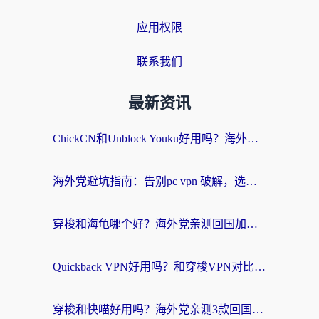
应用权限
联系我们
最新资讯
ChickCN和Unblock Youku好用吗？海外党亲测3款回国加速器，附iOS免费选择指南
海外党避坑指南：告别pc vpn 破解，选对回国加速器轻松访问国内资源
穿梭和海龟哪个好？海外党亲测回国加速器，附电脑免费VPN推荐
Quickback VPN好用吗？和穿梭VPN对比哪个回国效果更好？海外党必看的真实测评与选择指南
穿梭和快喵好用吗？海外党亲测3款回国加速器，附日本回国VPN避坑指南