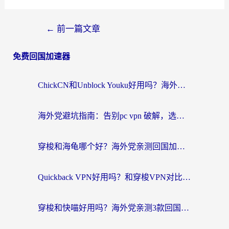
←
前一篇文章
免费回国加速器
ChickCN和Unblock Youku好用吗？海外党亲测3款回国加速器，附iOS免费选择指南
海外党避坑指南：告别pc vpn 破解，选对回国加速器轻松访问国内资源
穿梭和海龟哪个好？海外党亲测回国加速器，附电脑免费VPN推荐
Quickback VPN好用吗？和穿梭VPN对比哪个回国效果更好？海外党必看的真实测评与选择指南
穿梭和快喵好用吗？海外党亲测3款回国加速器，附日本回国VPN避坑指南