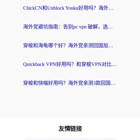
ChickCN和Unblock Youku好用吗？海外党亲测3款回国加速器，附iOS免费选择指南
海外党避坑指南：告别pc vpn 破解，选对回国加速器轻松访问国内资源
穿梭和海龟哪个好？海外党亲测回国加速器，附电脑免费VPN推荐
Quickback VPN好用吗？和穿梭VPN对比哪个回国效果更好？海外党必看的真实测评与选择指南
穿梭和快喵好用吗？海外党亲测3款回国加速器，附日本回国VPN避坑指南
友情链接