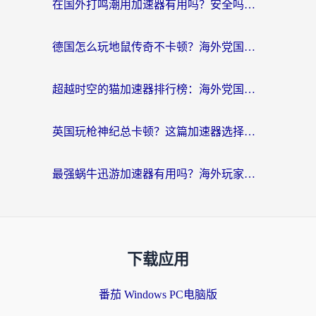
在国外打鸣潮用加速器有用吗？安全吗？海外玩家国服游戏加速全指南
德国怎么玩地鼠传奇不卡顿？海外党国服游戏加速全攻略（含战双EVE实用指南）
超越时空的猫加速器排行榜：海外党国服游戏不卡顿的终极选择指南
英国玩枪神纪总卡顿？这篇加速器选择指南帮你告别延迟（附实测推荐）
最强蜗牛迅游加速器有用吗？海外玩家国服游戏加速避坑指南（附德国玩忍者必须死3流星蝴蝶剑解决办法）
下载应用
番茄 Windows PC电脑版