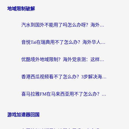
地域限制破解
汽水到国外不能用了吗怎么办呀？海外党追剧看片的救星在这里！
音悦Tai在瑞典用不了怎么办？海外华人追剧听歌的实用指南
优酷境外地域限制？海外党亲测：这样看国内剧再也不卡（附3个实用场景解决）
香港西瓜视频看不了怎么办？3步解决海外追剧难题，附靠谱加速器推荐
喜马拉雅FM在马来西亚用不了怎么办？海外华人亲测有效的回国加速指南
游戏加速器回国