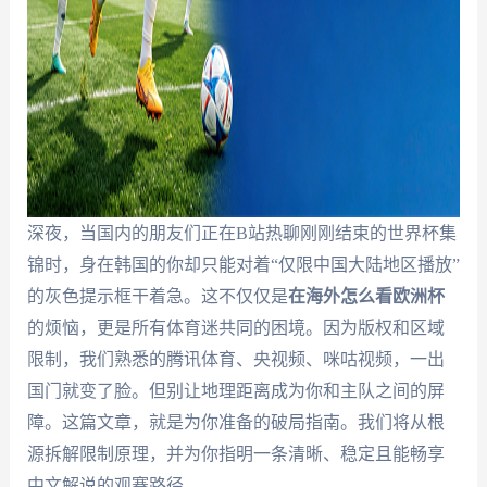
深夜，当国内的朋友们正在B站热聊刚刚结束的世界杯集
锦时，身在韩国的你却只能对着“仅限中国大陆地区播放”
的灰色提示框干着急。这不仅仅是
在海外怎么看欧洲杯
的烦恼，更是所有体育迷共同的困境。因为版权和区域
限制，我们熟悉的腾讯体育、央视频、咪咕视频，一出
国门就变了脸。但别让地理距离成为你和主队之间的屏
障。这篇文章，就是为你准备的破局指南。我们将从根
源拆解限制原理，并为你指明一条清晰、稳定且能畅享
中文解说的观赛路径。