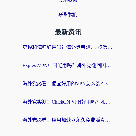
联系我们
最新资讯
穿梭和海归好用吗？海外党亲测：3步选对回国加速器，无缝刷国内剧玩手游
ExpressVPN中国能用吗？海外党翻回国内的加速器选择指南（附番茄加速器实测）
海外党必看：便宜好用的VPN怎么选？3步解决回国访问难题+Steam改区技巧
海外党实测：ChickCN VPN好用吗？和OurPlay VPN对比哪个回国效果更好？附避坑指南
海外党必看：应用加速器永久免费版真的靠谱吗？教你选对回国加速器无缝刷国内资源