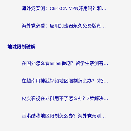
海外党实测：ChickCN VPN好用吗？和OurPlay VPN对比哪个回国效果更好？附避坑指南
海外党必看：应用加速器永久免费版真的靠谱吗？教你选对回国加速器无缝刷国内资源
地域限制破解
在国外怎么看bilibili番剧？留学生亲测有效的地域限制突破指南（附酷我酷狗音乐解决方法）
在越南用搜狐视频地区限制怎么办？3招解决海外看国内剧难题（附西瓜视频CCTV观看技巧）
皮皮影视在老挝用不了怎么办？3步解决海外看国内影视&财经的痛点
香港酷我地区限制怎么办？海外党亲测有效的回国加速方案来了