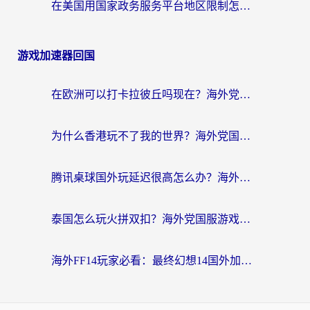
在美国用国家政务服务平台地区限制怎么办？海外华人必备的突破攻略（附追剧看片技巧）
游戏加速器回国
在欧洲可以打卡拉彼丘吗现在？海外党国服游戏加速器终极避坑指南
为什么香港玩不了我的世界？海外党国服游戏加速终极解决方案
腾讯桌球国外玩延迟很高怎么办？海外党亲测有效的国服游戏加速指南
泰国怎么玩火拼双扣？海外党国服游戏加速终极指南（附暗区突围植物大战僵尸实测）
海外FF14玩家必看：最终幻想14国外加速器下载安装全攻略+卡顿解决秘籍