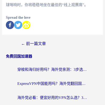
球哨响时，你将稳稳地坐在最佳的“线上观赛席”。
Spread the love
←
前一篇文章
免费回国加速器
穿梭和海归好用吗？海外党亲测：3步选对回国加速器，无缝刷国内剧玩手游
ExpressVPN中国能用吗？海外党翻回国内的加速器选择指南（附番茄加速器实测）
海外党必看：便宜好用的VPN怎么选？3步解决回国访问难题+Steam改区技巧