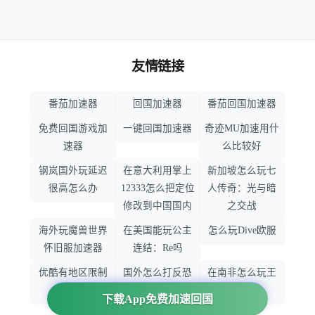
友情链接
番茄加速器
回国加速器
番茄回国加速器
免费回国游戏加
一键回国加速器
奇迹MU加速用什
速器
么比较好
钢岚国外玩延迟
在意大利用掌上
新加坡怎么玩七
很高怎么办
12333怎么把定位
人传奇：光与暗
修改到中国国内
之交战
海外玩魔兽世界
在美国能玩公主
怎么玩Dive欧服
怀旧服加速器
连结：Re吗
优酷有地区限制
国外怎么打反恐
在南非怎么玩王
吗
精英：全球攻势
者荣耀
下载App免费加速回国