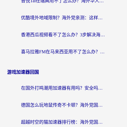
音悦Tai在瑞典用不了怎么办？海外华人追剧听歌的实用指南
优酷境外地域限制？海外党亲测：这样看国内剧再也不卡（附3个实用场景解决）
香港西瓜视频看不了怎么办？3步解决海外追剧难题，附靠谱加速器推荐
喜马拉雅FM在马来西亚用不了怎么办？海外华人亲测有效的回国加速指南
游戏加速器回国
在国外打鸣潮用加速器有用吗？安全吗？海外玩家国服游戏加速全指南
德国怎么玩地鼠传奇不卡顿？海外党国服游戏加速全攻略（含战双EVE实用指南）
超越时空的猫加速器排行榜：海外党国服游戏不卡顿的终极选择指南