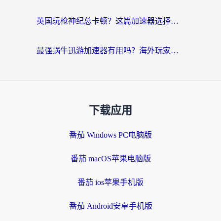
英国玩枪神纪总卡顿？这篇加速器选择指南帮你告别延迟（附实测推荐）
最强蜗牛迅游加速器有用吗？海外玩家国服游戏加速避坑指南（附德国玩忍者必须死3流星蝴蝶剑解决办法）
下载应用
番茄 Windows PC电脑版
番茄 macOS苹果电脑版
番茄 ios苹果手机版
番茄 Android安卓手机版