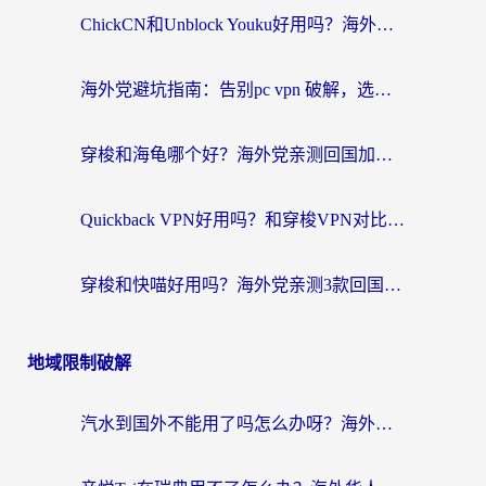
ChickCN和Unblock Youku好用吗？海外党亲测3款回国加速器，附iOS免费选择指南
海外党避坑指南：告别pc vpn 破解，选对回国加速器轻松访问国内资源
穿梭和海龟哪个好？海外党亲测回国加速器，附电脑免费VPN推荐
Quickback VPN好用吗？和穿梭VPN对比哪个回国效果更好？海外党必看的真实测评与选择指南
穿梭和快喵好用吗？海外党亲测3款回国加速器，附日本回国VPN避坑指南
地域限制破解
汽水到国外不能用了吗怎么办呀？海外党追剧看片的救星在这里！