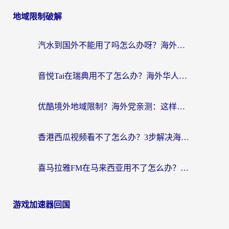
地域限制破解
汽水到国外不能用了吗怎么办呀？海外党追剧看片的救星在这里！
音悦Tai在瑞典用不了怎么办？海外华人追剧听歌的实用指南
优酷境外地域限制？海外党亲测：这样看国内剧再也不卡（附3个实用场景解决）
香港西瓜视频看不了怎么办？3步解决海外追剧难题，附靠谱加速器推荐
喜马拉雅FM在马来西亚用不了怎么办？海外华人亲测有效的回国加速指南
游戏加速器回国