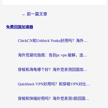
←
前一篇文章
免费回国加速器
ChickCN和Unblock Youku好用吗？海外党亲测3款回国加速器，附iOS免费选择指南
海外党避坑指南：告别pc vpn 破解，选对回国加速器轻松访问国内资源
穿梭和海龟哪个好？海外党亲测回国加速器，附电脑免费VPN推荐
Quickback VPN好用吗？和穿梭VPN对比哪个回国效果更好？海外党必看的真实测评与选择指南
穿梭和快喵好用吗？海外党亲测3款回国加速器，附日本回国VPN避坑指南