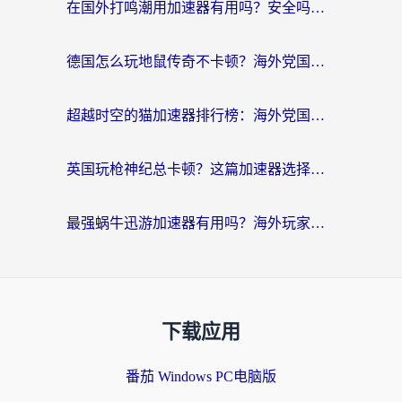
在国外打鸣潮用加速器有用吗？安全吗？海外玩家国服游戏加速全指南
德国怎么玩地鼠传奇不卡顿？海外党国服游戏加速全攻略（含战双EVE实用指南）
超越时空的猫加速器排行榜：海外党国服游戏不卡顿的终极选择指南
英国玩枪神纪总卡顿？这篇加速器选择指南帮你告别延迟（附实测推荐）
最强蜗牛迅游加速器有用吗？海外玩家国服游戏加速避坑指南（附德国玩忍者必须死3流星蝴蝶剑解决办法）
下载应用
番茄 Windows PC电脑版