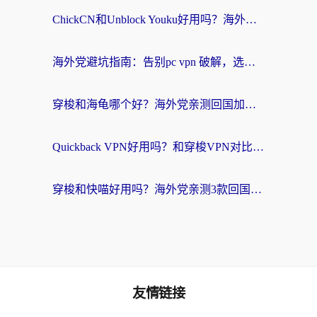
ChickCN和Unblock Youku好用吗？海外党亲测3款回国加速器，附iOS免费选择指南
海外党避坑指南：告别pc vpn 破解，选对回国加速器轻松访问国内资源
穿梭和海龟哪个好？海外党亲测回国加速器，附电脑免费VPN推荐
Quickback VPN好用吗？和穿梭VPN对比哪个回国效果更好？海外党必看的真实测评与选择指南
穿梭和快喵好用吗？海外党亲测3款回国加速器，附日本回国VPN避坑指南
友情链接