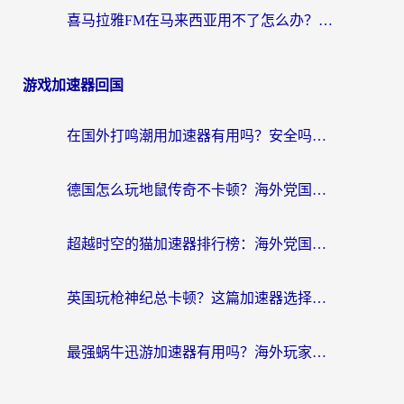
喜马拉雅FM在马来西亚用不了怎么办？海外华人亲测有效的回国加速指南
游戏加速器回国
在国外打鸣潮用加速器有用吗？安全吗？海外玩家国服游戏加速全指南
德国怎么玩地鼠传奇不卡顿？海外党国服游戏加速全攻略（含战双EVE实用指南）
超越时空的猫加速器排行榜：海外党国服游戏不卡顿的终极选择指南
英国玩枪神纪总卡顿？这篇加速器选择指南帮你告别延迟（附实测推荐）
最强蜗牛迅游加速器有用吗？海外玩家国服游戏加速避坑指南（附德国玩忍者必须死3流星蝴蝶剑解决办法）