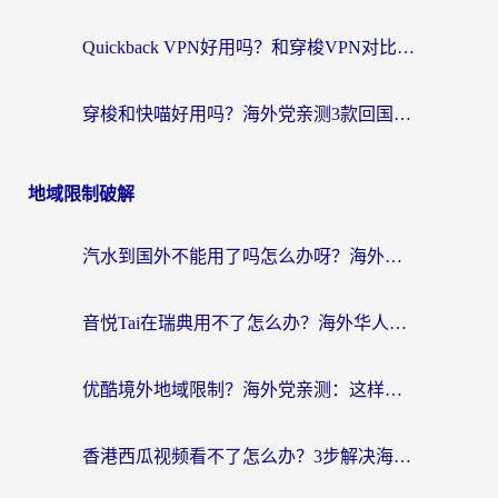
Quickback VPN好用吗？和穿梭VPN对比哪个回国效果更好？海外党必看的真实测评与选择指南
穿梭和快喵好用吗？海外党亲测3款回国加速器，附日本回国VPN避坑指南
地域限制破解
汽水到国外不能用了吗怎么办呀？海外党追剧看片的救星在这里！
音悦Tai在瑞典用不了怎么办？海外华人追剧听歌的实用指南
优酷境外地域限制？海外党亲测：这样看国内剧再也不卡（附3个实用场景解决）
香港西瓜视频看不了怎么办？3步解决海外追剧难题，附靠谱加速器推荐