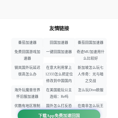
友情链接
番茄加速器
回国加速器
番茄回国加速器
免费回国游戏加
一键回国加速器
奇迹MU加速用什
速器
么比较好
钢岚国外玩延迟
在意大利用掌上
新加坡怎么玩七
很高怎么办
12333怎么把定位
人传奇：光与暗
修改到中国国内
之交战
海外玩魔兽世界
在美国能玩公主
怎么玩Dive欧服
怀旧服加速器
连结：Re吗
优酷有地区限制
国外怎么打反恐
在南非怎么玩王
吗
精英：全球攻势
者荣耀
下载App免费加速回国