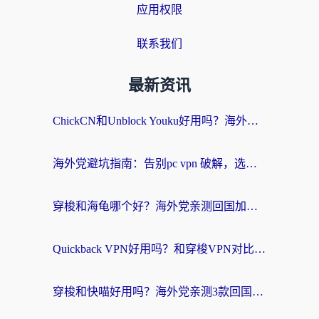
应用权限
联系我们
最新资讯
ChickCN和Unblock Youku好用吗？海外党亲测3款回国加速器，附iOS免费选择指南
海外党避坑指南：告别pc vpn 破解，选对回国加速器轻松访问国内资源
穿梭和海龟哪个好？海外党亲测回国加速器，附电脑免费VPN推荐
Quickback VPN好用吗？和穿梭VPN对比哪个回国效果更好？海外党必看的真实测评与选择指南
穿梭和快喵好用吗？海外党亲测3款回国加速器，附日本回国VPN避坑指南