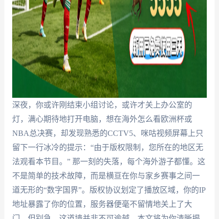
深夜，你或许刚结束小组讨论，或许才关上办公室的
灯，满心期待地打开电脑，想在海外怎么看欧洲杯或
NBA总决赛，却发现熟悉的CCTV5、咪咕视频屏幕上只
留下一行冰冷的提示：“由于版权限制，您所在的地区无
法观看本节目。” 那一刻的失落，每个海外游子都懂。这
不是简单的技术故障，而是横亘在你与家乡赛事之间一
道无形的“数字国界”。版权协议划定了播放区域，你的IP
地址暴露了你的位置，服务器便毫不留情地关上了大
门。但别急，这道墙并非不可逾越。本文将为你清晰揭