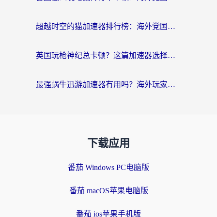
超越时空的猫加速器排行榜：海外党国服游戏不卡顿的终极选择指南
英国玩枪神纪总卡顿？这篇加速器选择指南帮你告别延迟（附实测推荐）
最强蜗牛迅游加速器有用吗？海外玩家国服游戏加速避坑指南（附德国玩忍者必须死3流星蝴蝶剑解决办法）
下载应用
番茄 Windows PC电脑版
番茄 macOS苹果电脑版
番茄 ios苹果手机版