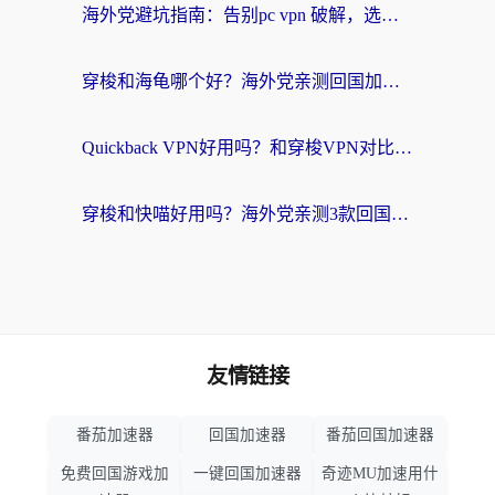
海外党避坑指南：告别pc vpn 破解，选对回国加速器轻松访问国内资源
穿梭和海龟哪个好？海外党亲测回国加速器，附电脑免费VPN推荐
Quickback VPN好用吗？和穿梭VPN对比哪个回国效果更好？海外党必看的真实测评与选择指南
穿梭和快喵好用吗？海外党亲测3款回国加速器，附日本回国VPN避坑指南
友情链接
番茄加速器
回国加速器
番茄回国加速器
免费回国游戏加
一键回国加速器
奇迹MU加速用什