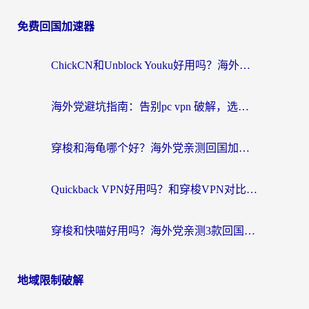
免费回国加速器
ChickCN和Unblock Youku好用吗？海外党亲测3款回国加速器，附iOS免费选择指南
海外党避坑指南：告别pc vpn 破解，选对回国加速器轻松访问国内资源
穿梭和海龟哪个好？海外党亲测回国加速器，附电脑免费VPN推荐
Quickback VPN好用吗？和穿梭VPN对比哪个回国效果更好？海外党必看的真实测评与选择指南
穿梭和快喵好用吗？海外党亲测3款回国加速器，附日本回国VPN避坑指南
地域限制破解