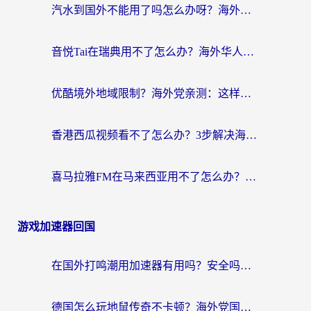
汽水到国外不能用了吗怎么办呀？海外党追剧看片的救星在这里！
音悦Tai在瑞典用不了怎么办？海外华人追剧听歌的实用指南
优酷境外地域限制？海外党亲测：这样看国内剧再也不卡（附3个实用场景解决）
香港西瓜视频看不了怎么办？3步解决海外追剧难题，附靠谱加速器推荐
喜马拉雅FM在马来西亚用不了怎么办？海外华人亲测有效的回国加速指南
游戏加速器回国
在国外打鸣潮用加速器有用吗？安全吗？海外玩家国服游戏加速全指南
德国怎么玩地鼠传奇不卡顿？海外党国服游戏加速全攻略（含战双EVE实用指南）