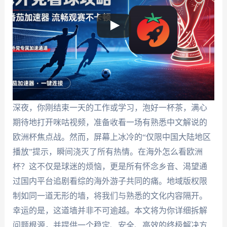
深夜，你刚结束一天的工作或学习，泡好一杯茶，满心
期待地打开咪咕视频，准备收看一场有熟悉中文解说的
欧洲杯焦点战。然而，屏幕上冰冷的“仅限中国大陆地区
播放”提示，瞬间浇灭了所有热情。在海外怎么看欧洲
杯？这不仅是球迷的烦恼，更是所有怀念乡音、渴望通
过国内平台追剧看综的海外游子共同的痛。地域版权限
制如同一道无形的墙，将我们与熟悉的文化内容隔开。
幸运的是，这道墙并非不可逾越。本文将为你详细拆解
问题根源，并提供一个稳定、安全、高效的终极解决方