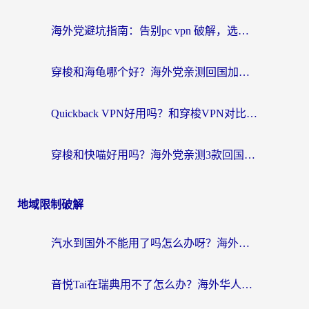
海外党避坑指南：告别pc vpn 破解，选对回国加速器轻松访问国内资源
穿梭和海龟哪个好？海外党亲测回国加速器，附电脑免费VPN推荐
Quickback VPN好用吗？和穿梭VPN对比哪个回国效果更好？海外党必看的真实测评与选择指南
穿梭和快喵好用吗？海外党亲测3款回国加速器，附日本回国VPN避坑指南
地域限制破解
汽水到国外不能用了吗怎么办呀？海外党追剧看片的救星在这里！
音悦Tai在瑞典用不了怎么办？海外华人追剧听歌的实用指南