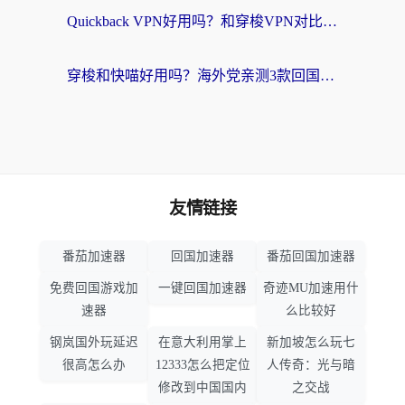
Quickback VPN好用吗？和穿梭VPN对比哪个回国效果更好？海外党必看的真实测评与选择指南
穿梭和快喵好用吗？海外党亲测3款回国加速器，附日本回国VPN避坑指南
友情链接
番茄加速器
回国加速器
番茄回国加速器
免费回国游戏加
一键回国加速器
奇迹MU加速用什
速器
么比较好
钢岚国外玩延迟
在意大利用掌上
新加坡怎么玩七
很高怎么办
12333怎么把定位
人传奇：光与暗
修改到中国国内
之交战