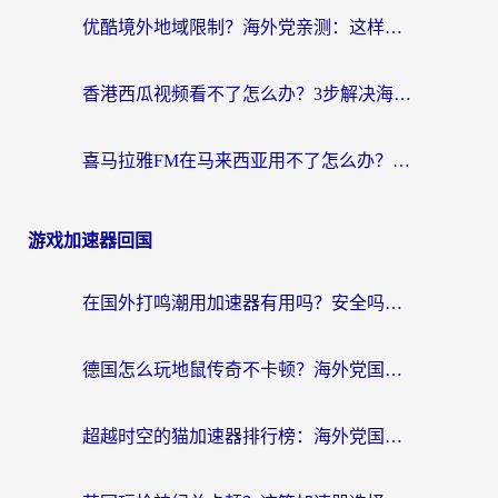
优酷境外地域限制？海外党亲测：这样看国内剧再也不卡（附3个实用场景解决）
香港西瓜视频看不了怎么办？3步解决海外追剧难题，附靠谱加速器推荐
喜马拉雅FM在马来西亚用不了怎么办？海外华人亲测有效的回国加速指南
游戏加速器回国
在国外打鸣潮用加速器有用吗？安全吗？海外玩家国服游戏加速全指南
德国怎么玩地鼠传奇不卡顿？海外党国服游戏加速全攻略（含战双EVE实用指南）
超越时空的猫加速器排行榜：海外党国服游戏不卡顿的终极选择指南