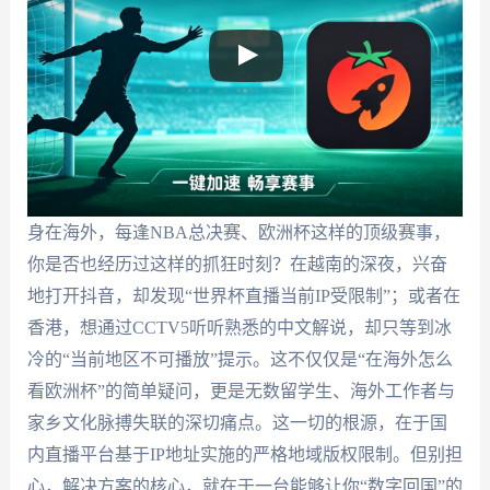
身在海外，每逢NBA总决赛、欧洲杯这样的顶级赛事，
你是否也经历过这样的抓狂时刻？在越南的深夜，兴奋
地打开抖音，却发现“世界杯直播当前IP受限制”；或者在
香港，想通过CCTV5听听熟悉的中文解说，却只等到冰
冷的“当前地区不可播放”提示。这不仅仅是“在海外怎么
看欧洲杯”的简单疑问，更是无数留学生、海外工作者与
家乡文化脉搏失联的深切痛点。这一切的根源，在于国
内直播平台基于IP地址实施的严格地域版权限制。但别担
心，解决方案的核心，就在于一台能够让你“数字回国”的