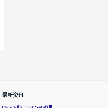
最新资讯
ChickCN和Unblock Youku好用吗？海外党亲测3款回国加速器，附iOS免费选择指南