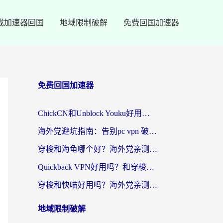
戏加速器回国
地域限制破解
免费回国加速器
免费回国加速器
ChickCN和Unblock Youku好用吗？海外党亲测3款回国加速器，附iOS免费选择指南
海外党避坑指南：告别pc vpn 破解，选对回国加速器轻松访问国内资源
穿梭和海龟哪个好？海外党亲测回国加速器，附电脑免费VPN推荐
Quickback VPN好用吗？和穿梭VPN对比哪个回国效果更好？海外党必看的真实测评与选择指南
穿梭和快喵好用吗？海外党亲测3款回国加速器，附日本回国VPN避坑指南
地域限制破解