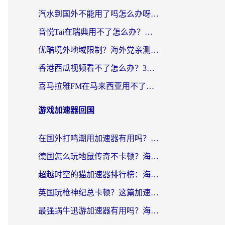
汽水到国外不能用了吗怎么办呀？海外党追剧看片的救星在这里！
音悦Tai在瑞典用不了怎么办？海外华人追剧听歌的实用指南
优酷境外地域限制？海外党亲测：这样看国内剧再也不卡（附3个实用场景解决）
香港西瓜视频看不了怎么办？3步解决海外追剧难题，附靠谱加速器推荐
喜马拉雅FM在马来西亚用不了怎么办？海外华人亲测有效的回国加速指南
游戏加速器回国
在国外打鸣潮用加速器有用吗？安全吗？海外玩家国服游戏加速全指南
德国怎么玩地鼠传奇不卡顿？海外党国服游戏加速全攻略（含战双EVE实用指南）
超越时空的猫加速器排行榜：海外党国服游戏不卡顿的终极选择指南
英国玩枪神纪总卡顿？这篇加速器选择指南帮你告别延迟（附实测推荐）
最强蜗牛迅游加速器有用吗？海外玩家国服游戏加速避坑指南（附德国玩忍者必须死3流星蝴蝶剑解决办法）