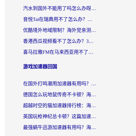
汽水到国外不能用了吗怎么办呀？海外党追剧看片的救星在这里！
音悦Tai在瑞典用不了怎么办？海外华人追剧听歌的实用指南
优酷境外地域限制？海外党亲测：这样看国内剧再也不卡（附3个实用场景解决）
香港西瓜视频看不了怎么办？3步解决海外追剧难题，附靠谱加速器推荐
喜马拉雅FM在马来西亚用不了怎么办？海外华人亲测有效的回国加速指南
游戏加速器回国
在国外打鸣潮用加速器有用吗？安全吗？海外玩家国服游戏加速全指南
德国怎么玩地鼠传奇不卡顿？海外党国服游戏加速全攻略（含战双EVE实用指南）
超越时空的猫加速器排行榜：海外党国服游戏不卡顿的终极选择指南
英国玩枪神纪总卡顿？这篇加速器选择指南帮你告别延迟（附实测推荐）
最强蜗牛迅游加速器有用吗？海外玩家国服游戏加速避坑指南（附德国玩忍者必须死3流星蝴蝶剑解决办法）