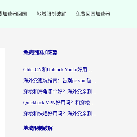
戏加速器回国
地域限制破解
免费回国加速器
免费回国加速器
ChickCN和Unblock Youku好用吗？海外党亲测3款回国加速器，附iOS免费选择指南
海外党避坑指南：告别pc vpn 破解，选对回国加速器轻松访问国内资源
穿梭和海龟哪个好？海外党亲测回国加速器，附电脑免费VPN推荐
Quickback VPN好用吗？和穿梭VPN对比哪个回国效果更好？海外党必看的真实测评与选择指南
穿梭和快喵好用吗？海外党亲测3款回国加速器，附日本回国VPN避坑指南
地域限制破解