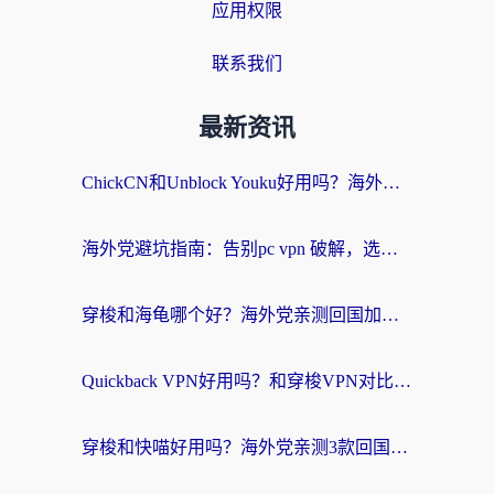
应用权限
联系我们
最新资讯
ChickCN和Unblock Youku好用吗？海外党亲测3款回国加速器，附iOS免费选择指南
海外党避坑指南：告别pc vpn 破解，选对回国加速器轻松访问国内资源
穿梭和海龟哪个好？海外党亲测回国加速器，附电脑免费VPN推荐
Quickback VPN好用吗？和穿梭VPN对比哪个回国效果更好？海外党必看的真实测评与选择指南
穿梭和快喵好用吗？海外党亲测3款回国加速器，附日本回国VPN避坑指南