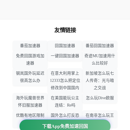
友情链接
番茄加速器
回国加速器
番茄回国加速器
免费回国游戏加
一键回国加速器
奇迹MU加速用什
速器
么比较好
钢岚国外玩延迟
在意大利用掌上
新加坡怎么玩七
很高怎么办
12333怎么把定位
人传奇：光与暗
修改到中国国内
之交战
海外玩魔兽世界
在美国能玩公主
怎么玩Dive欧服
怀旧服加速器
连结：Re吗
优酷有地区限制
国外怎么打反恐
在南非怎么玩王
吗
精英：全球攻势
者荣耀
下载App免费加速回国