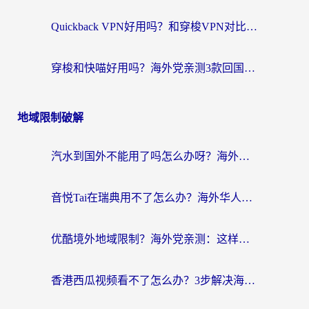
Quickback VPN好用吗？和穿梭VPN对比哪个回国效果更好？海外党必看的真实测评与选择指南
穿梭和快喵好用吗？海外党亲测3款回国加速器，附日本回国VPN避坑指南
地域限制破解
汽水到国外不能用了吗怎么办呀？海外党追剧看片的救星在这里！
音悦Tai在瑞典用不了怎么办？海外华人追剧听歌的实用指南
优酷境外地域限制？海外党亲测：这样看国内剧再也不卡（附3个实用场景解决）
香港西瓜视频看不了怎么办？3步解决海外追剧难题，附靠谱加速器推荐