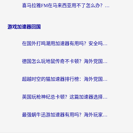
喜马拉雅FM在马来西亚用不了怎么办？海外华人亲测有效的回国加速指南
游戏加速器回国
在国外打鸣潮用加速器有用吗？安全吗？海外玩家国服游戏加速全指南
德国怎么玩地鼠传奇不卡顿？海外党国服游戏加速全攻略（含战双EVE实用指南）
超越时空的猫加速器排行榜：海外党国服游戏不卡顿的终极选择指南
英国玩枪神纪总卡顿？这篇加速器选择指南帮你告别延迟（附实测推荐）
最强蜗牛迅游加速器有用吗？海外玩家国服游戏加速避坑指南（附德国玩忍者必须死3流星蝴蝶剑解决办法）