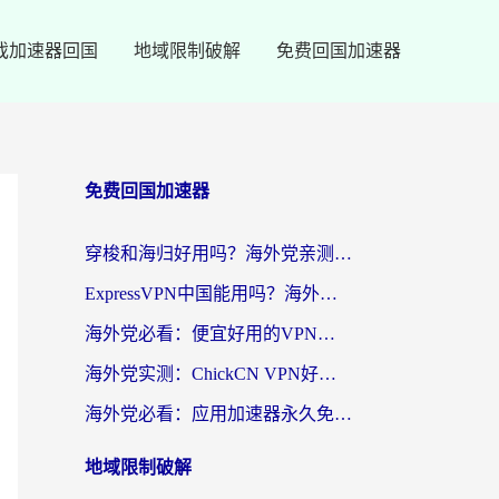
戏加速器回国
地域限制破解
免费回国加速器
免费回国加速器
穿梭和海归好用吗？海外党亲测：3步选对回国加速器，无缝刷国内剧玩手游
ExpressVPN中国能用吗？海外党翻回国内的加速器选择指南（附番茄加速器实测）
海外党必看：便宜好用的VPN怎么选？3步解决回国访问难题+Steam改区技巧
海外党实测：ChickCN VPN好用吗？和OurPlay VPN对比哪个回国效果更好？附避坑指南
海外党必看：应用加速器永久免费版真的靠谱吗？教你选对回国加速器无缝刷国内资源
地域限制破解