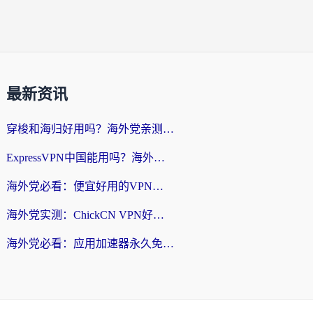
最新资讯
穿梭和海归好用吗？海外党亲测：3步选对回国加速器，无缝刷国内剧玩手游
ExpressVPN中国能用吗？海外党翻回国内的加速器选择指南（附番茄加速器实测）
海外党必看：便宜好用的VPN怎么选？3步解决回国访问难题+Steam改区技巧
海外党实测：ChickCN VPN好用吗？和OurPlay VPN对比哪个回国效果更好？附避坑指南
海外党必看：应用加速器永久免费版真的靠谱吗？教你选对回国加速器无缝刷国内资源