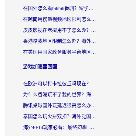
在国外怎么看bilibili番剧？留学生亲测有效的地域限制突破指南（附酷我酷狗音乐解决方法）
在越南用搜狐视频地区限制怎么办？3招解决海外看国内剧难题（附西瓜视频CCTV观看技巧）
皮皮影视在老挝用不了怎么办？3步解决海外看国内影视&财经的痛点
香港酷我地区限制怎么办？海外党亲测有效的回国加速方案来了
在美国用国家政务服务平台地区限制怎么办？海外华人必备的突破攻略（附追剧看片技巧）
游戏加速器回国
在欧洲可以打卡拉彼丘吗现在？海外党国服游戏加速器终极避坑指南
为什么香港玩不了我的世界？海外党国服游戏加速终极解决方案
腾讯桌球国外玩延迟很高怎么办？海外党亲测有效的国服游戏加速指南
泰国怎么玩火拼双扣？海外党国服游戏加速终极指南（附暗区突围植物大战僵尸实测）
海外FF14玩家必看：最终幻想14国外加速器下载安装全攻略+卡顿解决秘籍