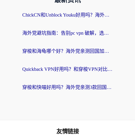
最新资讯
ChickCN和Unblock Youku好用吗？海外党亲测3款回国加速器，附iOS免费选择指南
海外党避坑指南：告别pc vpn 破解，选对回国加速器轻松访问国内资源
穿梭和海龟哪个好？海外党亲测回国加速器，附电脑免费VPN推荐
Quickback VPN好用吗？和穿梭VPN对比哪个回国效果更好？海外党必看的真实测评与选择指南
穿梭和快喵好用吗？海外党亲测3款回国加速器，附日本回国VPN避坑指南
友情链接