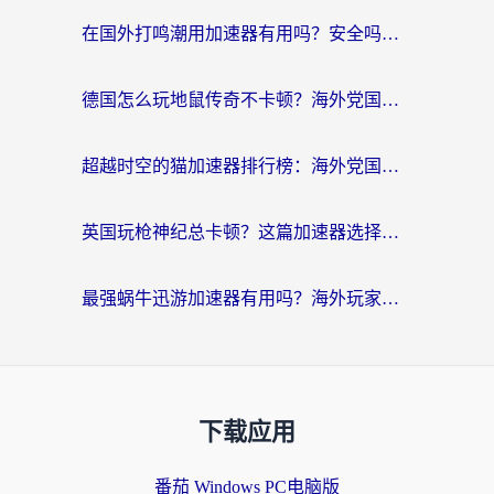
在国外打鸣潮用加速器有用吗？安全吗？海外玩家国服游戏加速全指南
德国怎么玩地鼠传奇不卡顿？海外党国服游戏加速全攻略（含战双EVE实用指南）
超越时空的猫加速器排行榜：海外党国服游戏不卡顿的终极选择指南
英国玩枪神纪总卡顿？这篇加速器选择指南帮你告别延迟（附实测推荐）
最强蜗牛迅游加速器有用吗？海外玩家国服游戏加速避坑指南（附德国玩忍者必须死3流星蝴蝶剑解决办法）
下载应用
番茄 Windows PC电脑版