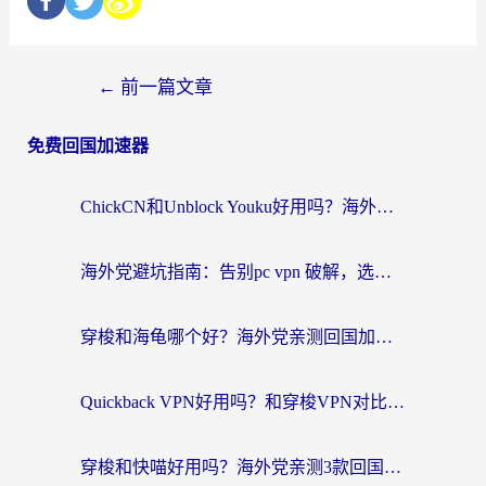
←
前一篇文章
免费回国加速器
ChickCN和Unblock Youku好用吗？海外党亲测3款回国加速器，附iOS免费选择指南
海外党避坑指南：告别pc vpn 破解，选对回国加速器轻松访问国内资源
穿梭和海龟哪个好？海外党亲测回国加速器，附电脑免费VPN推荐
Quickback VPN好用吗？和穿梭VPN对比哪个回国效果更好？海外党必看的真实测评与选择指南
穿梭和快喵好用吗？海外党亲测3款回国加速器，附日本回国VPN避坑指南