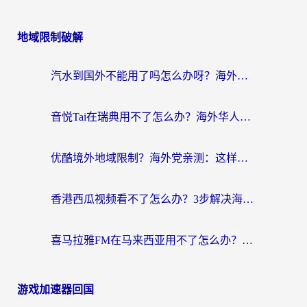
地域限制破解
汽水到国外不能用了吗怎么办呀？海外党追剧看片的救星在这里！
音悦Tai在瑞典用不了怎么办？海外华人追剧听歌的实用指南
优酷境外地域限制？海外党亲测：这样看国内剧再也不卡（附3个实用场景解决）
香港西瓜视频看不了怎么办？3步解决海外追剧难题，附靠谱加速器推荐
喜马拉雅FM在马来西亚用不了怎么办？海外华人亲测有效的回国加速指南
游戏加速器回国