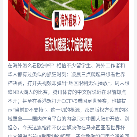
在海外怎么看欧洲杯？相信不少留学生、海外工作者和
华人都有过类似的抓狂时刻：凌晨三点爬起来想看世界
杯决赛，打开央视频却弹出“地区限制无法播放”；周末想
追NBA湖人的比赛，腾讯体育的中文解说近在眼前却点
不开；甚至在香港想打开CCTV5看国足世预赛，也被提
示“当前IP不支持”。这一切的根源，都是版权方设置的区
域壁垒——国内体育平台的内容只对中国大陆IP开放。别
担心，今天这篇指南不仅会解决你在马来西亚看世界杯
中文解说当前IP受限制的问题，还会教你如何用合适的回