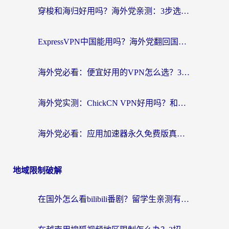
穿梭和海归好用吗？海外党亲测：3步选对回国加速器，无缝刷国内剧玩手游
ExpressVPN中国能用吗？海外党翻回国内的加速器选择指南（附番茄加速器实测）
海外党必看：便宜好用的VPN怎么选？3步解决回国访问难题+Steam改区技巧
海外党实测：ChickCN VPN好用吗？和OurPlay VPN对比哪个回国效果更好？附避坑指南
海外党必看：应用加速器永久免费版真的靠谱吗？教你选对回国加速器无缝刷国内资源
地域限制破解
在国外怎么看bilibili番剧？留学生亲测有效的地域限制突破指南（附酷我酷狗音乐解决方法）