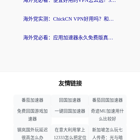
海外党必看：便宜好用的VPN怎么选？3步解决回国访问难题+Steam改区技巧
海外党实测：ChickCN VPN好用吗？和OurPlay VPN对比哪个回国效果更好？附避坑指南
海外党必看：应用加速器永久免费版真的靠谱吗？教你选对回国加速器无缝刷国内资源
友情链接
番茄加速器
回国加速器
番茄回国加速器
免费回国游戏加
一键回国加速器
奇迹MU加速用什
速器
么比较好
钢岚国外玩延迟
在意大利用掌上
新加坡怎么玩七
很高怎么办
12333怎么把定位
人传奇：光与暗