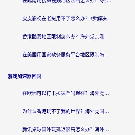
在越南用搜狐视频地区限制怎么办？3招解决海外看国内剧难题（附西瓜视频CCTV观看技巧）
皮皮影视在老挝用不了怎么办？3步解决海外看国内影视&财经的痛点
香港酷我地区限制怎么办？海外党亲测有效的回国加速方案来了
在美国用国家政务服务平台地区限制怎么办？海外华人必备的突破攻略（附追剧看片技巧）
游戏加速器回国
在欧洲可以打卡拉彼丘吗现在？海外党国服游戏加速器终极避坑指南
为什么香港玩不了我的世界？海外党国服游戏加速终极解决方案
腾讯桌球国外玩延迟很高怎么办？海外党亲测有效的国服游戏加速指南