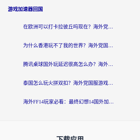
游戏加速器回国
在欧洲可以打卡拉彼丘吗现在？海外党国服游戏加速器终极避坑指南
为什么香港玩不了我的世界？海外党国服游戏加速终极解决方案
腾讯桌球国外玩延迟很高怎么办？海外党亲测有效的国服游戏加速指南
泰国怎么玩火拼双扣？海外党国服游戏加速终极指南（附暗区突围植物大战僵尸实测）
海外FF14玩家必看：最终幻想14国外加速器下载安装全攻略+卡顿解决秘籍
下载应用