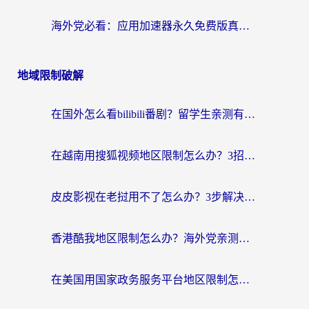
海外党必看：应用加速器永久免费版真的靠谱吗？教你选对回国加速器无缝刷国内资源
地域限制破解
在国外怎么看bilibili番剧？留学生亲测有效的地域限制突破指南（附酷我酷狗音乐解决方法）
在越南用搜狐视频地区限制怎么办？3招解决海外看国内剧难题（附西瓜视频CCTV观看技巧）
皮皮影视在老挝用不了怎么办？3步解决海外看国内影视&财经的痛点
香港酷我地区限制怎么办？海外党亲测有效的回国加速方案来了
在美国用国家政务服务平台地区限制怎么办？海外华人必备的突破攻略（附追剧看片技巧）