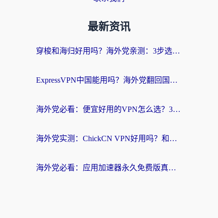
最新资讯
穿梭和海归好用吗？海外党亲测：3步选对回国加速器，无缝刷国内剧玩手游
ExpressVPN中国能用吗？海外党翻回国内的加速器选择指南（附番茄加速器实测）
海外党必看：便宜好用的VPN怎么选？3步解决回国访问难题+Steam改区技巧
海外党实测：ChickCN VPN好用吗？和OurPlay VPN对比哪个回国效果更好？附避坑指南
海外党必看：应用加速器永久免费版真的靠谱吗？教你选对回国加速器无缝刷国内资源