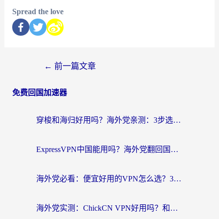
Spread the love
←
前一篇文章
免费回国加速器
穿梭和海归好用吗？海外党亲测：3步选对回国加速器，无缝刷国内剧玩手游
ExpressVPN中国能用吗？海外党翻回国内的加速器选择指南（附番茄加速器实测）
海外党必看：便宜好用的VPN怎么选？3步解决回国访问难题+Steam改区技巧
海外党实测：ChickCN VPN好用吗？和OurPlay VPN对比哪个回国效果更好？附避坑指南