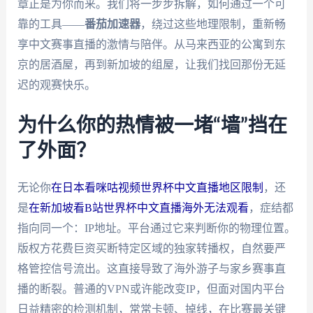
章正是为你而来。我们将一步步拆解，如何通过一个可
靠的工具——
番茄加速器
，绕过这些地理限制，重新畅
享中文赛事直播的激情与陪伴。从马来西亚的公寓到东
京的居酒屋，再到新加坡的组屋，让我们找回那份无延
迟的观赛快乐。
为什么你的热情被一堵“墙”挡在
了外面？
无论你
在日本看咪咕视频世界杯中文直播地区限制
，还
是
在新加坡看B站世界杯中文直播海外无法观看
，症结都
指向同一个：IP地址。平台通过它来判断你的物理位置。
版权方花费巨资买断特定区域的独家转播权，自然要严
格管控信号流出。这直接导致了海外游子与家乡赛事直
播的断裂。普通的VPN或许能改变IP，但面对国内平台
日益精密的检测机制，常常卡顿、掉线，在比赛最关键