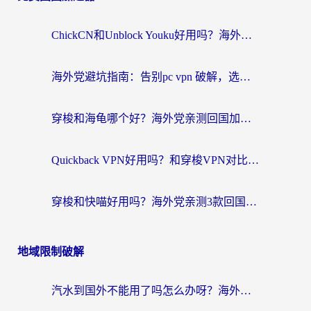
ChickCN和Unblock Youku好用吗？海外党亲测3款回国加速器，附iOS免费选择指南
海外党避坑指南：告别pc vpn 破解，选对回国加速器轻松访问国内资源
穿梭和海龟哪个好？海外党亲测回国加速器，附电脑免费VPN推荐
Quickback VPN好用吗？和穿梭VPN对比哪个回国效果更好？海外党必看的真实测评与选择指南
穿梭和快喵好用吗？海外党亲测3款回国加速器，附日本回国VPN避坑指南
地域限制破解
汽水到国外不能用了吗怎么办呀？海外党追剧看片的救星在这里！