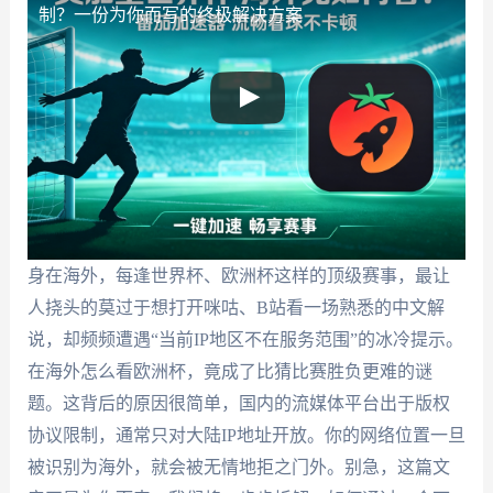
制？一份为你而写的终极解决方案
身在海外，每逢世界杯、欧洲杯这样的顶级赛事，最让
人挠头的莫过于想打开咪咕、B站看一场熟悉的中文解
说，却频频遭遇“当前IP地区不在服务范围”的冰冷提示。
在海外怎么看欧洲杯，竟成了比猜比赛胜负更难的谜
题。这背后的原因很简单，国内的流媒体平台出于版权
协议限制，通常只对大陆IP地址开放。你的网络位置一旦
被识别为海外，就会被无情地拒之门外。别急，这篇文