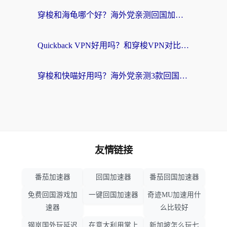
穿梭和海龟哪个好？海外党亲测回国加速器，附电脑免费VPN推荐
Quickback VPN好用吗？和穿梭VPN对比哪个回国效果更好？海外党必看的真实测评与选择指南
穿梭和快喵好用吗？海外党亲测3款回国加速器，附日本回国VPN避坑指南
友情链接
番茄加速器
回国加速器
番茄回国加速器
免费回国游戏加
一键回国加速器
奇迹MU加速用什
速器
么比较好
钢岚国外玩延迟
在意大利用掌上
新加坡怎么玩七