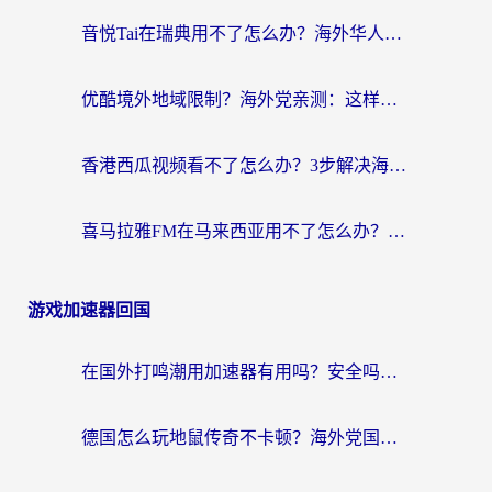
音悦Tai在瑞典用不了怎么办？海外华人追剧听歌的实用指南
优酷境外地域限制？海外党亲测：这样看国内剧再也不卡（附3个实用场景解决）
香港西瓜视频看不了怎么办？3步解决海外追剧难题，附靠谱加速器推荐
喜马拉雅FM在马来西亚用不了怎么办？海外华人亲测有效的回国加速指南
游戏加速器回国
在国外打鸣潮用加速器有用吗？安全吗？海外玩家国服游戏加速全指南
德国怎么玩地鼠传奇不卡顿？海外党国服游戏加速全攻略（含战双EVE实用指南）