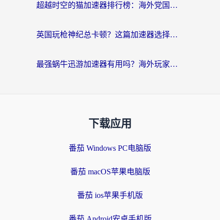
超越时空的猫加速器排行榜：海外党国服游戏不卡顿的终极选择指南
英国玩枪神纪总卡顿？这篇加速器选择指南帮你告别延迟（附实测推荐）
最强蜗牛迅游加速器有用吗？海外玩家国服游戏加速避坑指南（附德国玩忍者必须死3流星蝴蝶剑解决办法）
下载应用
番茄 Windows PC电脑版
番茄 macOS苹果电脑版
番茄 ios苹果手机版
番茄 Android安卓手机版