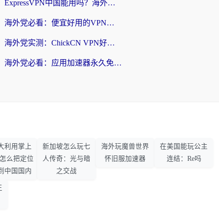
ExpressVPN中国能用吗？海外党翻回国内的加速器选择指南（附番茄加速器实测）
海外党必看：便宜好用的VPN怎么选？3步解决回国访问难题+Steam改区技巧
海外党实测：ChickCN VPN好用吗？和OurPlay VPN对比哪个回国效果更好？附避坑指南
海外党必看：应用加速器永久免费版真的靠谱吗？教你选对回国加速器无缝刷国内资源
大利用掌上
新加坡怎么玩七
海外玩魔兽世界
在美国能玩公主
33怎么把定位
人传奇：光与暗
怀旧服加速器
连结：Re吗
到中国国内
之交战
王