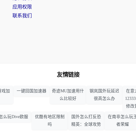
应用权限
联系我们
友情链接
游戏加
一键回国加速器
奇迹MU加速用什
钢岚国外玩延迟
在意
么比较好
很高怎么办
123
修改
怎么玩Dive欧服
优酷有地区限制
国外怎么打反恐
在南非怎么玩
吗
精英：全球攻势
者荣耀