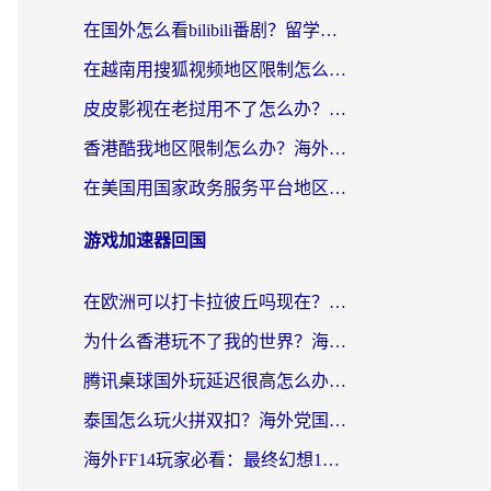
在国外怎么看bilibili番剧？留学生亲测有效的地域限制突破指南（附酷我酷狗音乐解决方法）
在越南用搜狐视频地区限制怎么办？3招解决海外看国内剧难题（附西瓜视频CCTV观看技巧）
皮皮影视在老挝用不了怎么办？3步解决海外看国内影视&财经的痛点
香港酷我地区限制怎么办？海外党亲测有效的回国加速方案来了
在美国用国家政务服务平台地区限制怎么办？海外华人必备的突破攻略（附追剧看片技巧）
游戏加速器回国
在欧洲可以打卡拉彼丘吗现在？海外党国服游戏加速器终极避坑指南
为什么香港玩不了我的世界？海外党国服游戏加速终极解决方案
腾讯桌球国外玩延迟很高怎么办？海外党亲测有效的国服游戏加速指南
泰国怎么玩火拼双扣？海外党国服游戏加速终极指南（附暗区突围植物大战僵尸实测）
海外FF14玩家必看：最终幻想14国外加速器下载安装全攻略+卡顿解决秘籍