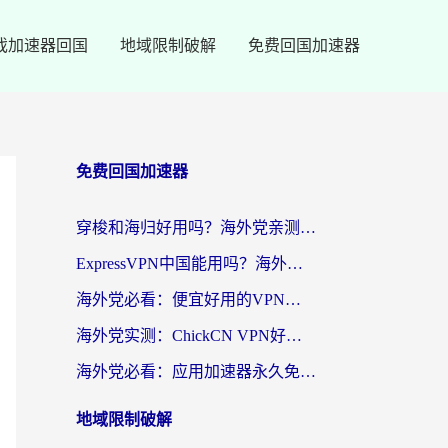
戏加速器回国
地域限制破解
免费回国加速器
免费回国加速器
穿梭和海归好用吗？海外党亲测：3步选对回国加速器，无缝刷国内剧玩手游
ExpressVPN中国能用吗？海外党翻回国内的加速器选择指南（附番茄加速器实测）
海外党必看：便宜好用的VPN怎么选？3步解决回国访问难题+Steam改区技巧
海外党实测：ChickCN VPN好用吗？和OurPlay VPN对比哪个回国效果更好？附避坑指南
海外党必看：应用加速器永久免费版真的靠谱吗？教你选对回国加速器无缝刷国内资源
地域限制破解