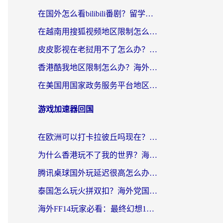
在国外怎么看bilibili番剧？留学生亲测有效的地域限制突破指南（附酷我酷狗音乐解决方法）
在越南用搜狐视频地区限制怎么办？3招解决海外看国内剧难题（附西瓜视频CCTV观看技巧）
皮皮影视在老挝用不了怎么办？3步解决海外看国内影视&财经的痛点
香港酷我地区限制怎么办？海外党亲测有效的回国加速方案来了
在美国用国家政务服务平台地区限制怎么办？海外华人必备的突破攻略（附追剧看片技巧）
游戏加速器回国
在欧洲可以打卡拉彼丘吗现在？海外党国服游戏加速器终极避坑指南
为什么香港玩不了我的世界？海外党国服游戏加速终极解决方案
腾讯桌球国外玩延迟很高怎么办？海外党亲测有效的国服游戏加速指南
泰国怎么玩火拼双扣？海外党国服游戏加速终极指南（附暗区突围植物大战僵尸实测）
海外FF14玩家必看：最终幻想14国外加速器下载安装全攻略+卡顿解决秘籍