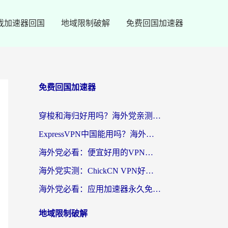
戏加速器回国
地域限制破解
免费回国加速器
免费回国加速器
穿梭和海归好用吗？海外党亲测：3步选对回国加速器，无缝刷国内剧玩手游
ExpressVPN中国能用吗？海外党翻回国内的加速器选择指南（附番茄加速器实测）
海外党必看：便宜好用的VPN怎么选？3步解决回国访问难题+Steam改区技巧
海外党实测：ChickCN VPN好用吗？和OurPlay VPN对比哪个回国效果更好？附避坑指南
海外党必看：应用加速器永久免费版真的靠谱吗？教你选对回国加速器无缝刷国内资源
地域限制破解