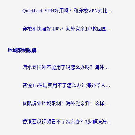
Quickback VPN好用吗？和穿梭VPN对比哪个回国效果更好？海外党必看的真实测评与选择指南
穿梭和快喵好用吗？海外党亲测3款回国加速器，附日本回国VPN避坑指南
地域限制破解
汽水到国外不能用了吗怎么办呀？海外党追剧看片的救星在这里！
音悦Tai在瑞典用不了怎么办？海外华人追剧听歌的实用指南
优酷境外地域限制？海外党亲测：这样看国内剧再也不卡（附3个实用场景解决）
香港西瓜视频看不了怎么办？3步解决海外追剧难题，附靠谱加速器推荐