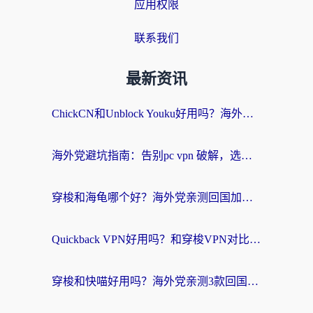
应用权限
联系我们
最新资讯
ChickCN和Unblock Youku好用吗？海外党亲测3款回国加速器，附iOS免费选择指南
海外党避坑指南：告别pc vpn 破解，选对回国加速器轻松访问国内资源
穿梭和海龟哪个好？海外党亲测回国加速器，附电脑免费VPN推荐
Quickback VPN好用吗？和穿梭VPN对比哪个回国效果更好？海外党必看的真实测评与选择指南
穿梭和快喵好用吗？海外党亲测3款回国加速器，附日本回国VPN避坑指南