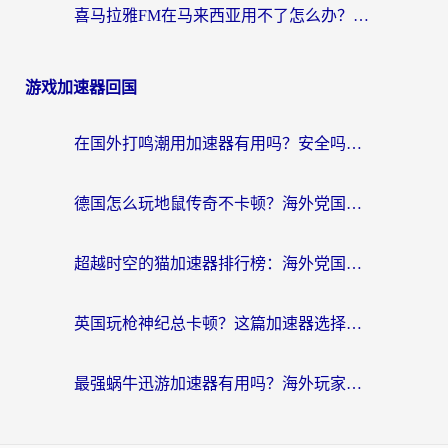
喜马拉雅FM在马来西亚用不了怎么办？海外华人亲测有效的回国加速指南
游戏加速器回国
在国外打鸣潮用加速器有用吗？安全吗？海外玩家国服游戏加速全指南
德国怎么玩地鼠传奇不卡顿？海外党国服游戏加速全攻略（含战双EVE实用指南）
超越时空的猫加速器排行榜：海外党国服游戏不卡顿的终极选择指南
英国玩枪神纪总卡顿？这篇加速器选择指南帮你告别延迟（附实测推荐）
最强蜗牛迅游加速器有用吗？海外玩家国服游戏加速避坑指南（附德国玩忍者必须死3流星蝴蝶剑解决办法）