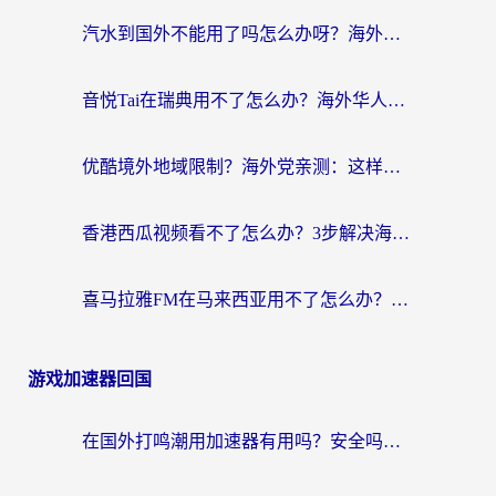
汽水到国外不能用了吗怎么办呀？海外党追剧看片的救星在这里！
音悦Tai在瑞典用不了怎么办？海外华人追剧听歌的实用指南
优酷境外地域限制？海外党亲测：这样看国内剧再也不卡（附3个实用场景解决）
香港西瓜视频看不了怎么办？3步解决海外追剧难题，附靠谱加速器推荐
喜马拉雅FM在马来西亚用不了怎么办？海外华人亲测有效的回国加速指南
游戏加速器回国
在国外打鸣潮用加速器有用吗？安全吗？海外玩家国服游戏加速全指南