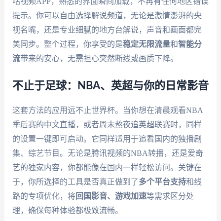
咕视频APP，熟悉的界面瞬间加载，不再有任何地区错误
提示。你可以自由选择解说频道，无论是激情澎湃的央
视名嘴，还是专业细腻的地方台解说，声音和画面都完
美同步。整个过程，你享受的是
稳定无限流量
和
智能分
流
带来的安心，无需担心突然断线或画质下降。
不止于足球：NBA、英超与你的日常影音
这套方法的应用远不止世界杯。当你想在清晨观看NBA
季后赛的中文直播，或者周末熬夜追英超联赛时，同样
的设置一键即可启动。它同样适用于追看国内的独播剧
集、综艺节目。无论是腾讯视频的NBA转播，还是爱奇
艺的独家内容，你都能像在国内一样轻松访问。关键在
于，你所选择的工具是否真正做到了
多个平台支持
和线
路的专项优化，将
回国影音、游戏加速
等需求区分处
理，确保每种体验都极致流畅。