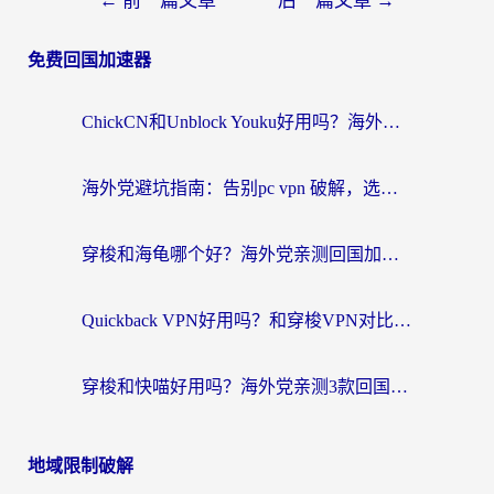
←
前一篇文章
后一篇文章
→
免费回国加速器
ChickCN和Unblock Youku好用吗？海外党亲测3款回国加速器，附iOS免费选择指南
海外党避坑指南：告别pc vpn 破解，选对回国加速器轻松访问国内资源
穿梭和海龟哪个好？海外党亲测回国加速器，附电脑免费VPN推荐
Quickback VPN好用吗？和穿梭VPN对比哪个回国效果更好？海外党必看的真实测评与选择指南
穿梭和快喵好用吗？海外党亲测3款回国加速器，附日本回国VPN避坑指南
地域限制破解