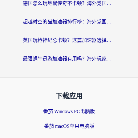
德国怎么玩地鼠传奇不卡顿？海外党国服游戏加速全攻略（含战双EVE实用指南）
超越时空的猫加速器排行榜：海外党国服游戏不卡顿的终极选择指南
英国玩枪神纪总卡顿？这篇加速器选择指南帮你告别延迟（附实测推荐）
最强蜗牛迅游加速器有用吗？海外玩家国服游戏加速避坑指南（附德国玩忍者必须死3流星蝴蝶剑解决办法）
下载应用
番茄 Windows PC电脑版
番茄 macOS苹果电脑版