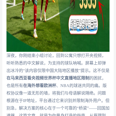
深夜，你刚结束小组讨论，回到公寓只想打开央视频，
听听熟悉的中文解说，为支持的球队呐喊。屏幕上却弹
出冰冷的“该内容仅限中国大陆地区播放”提示。这不仅是
在马来西亚看央视频世界杯中文直播地区限制
的困扰，
也是所有
在海外想看欧洲杯
、NBA的球迷共同的痛。版
权协议像一道无形的墙，将我们与母语解说隔绝。问题
根源在于IP地址，平台通过它来识别并限制海外用户。但
别急，解决方案的核心在于一个可靠的“桥梁”——回国加
速器。这篇文章，就是为你量身打造的指南，从原理到