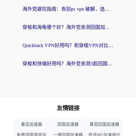
海外党避坑指南：告别pc vpn 破解，选对回国加速器轻松访问国内资源
穿梭和海龟哪个好？海外党亲测回国加速器，附电脑免费VPN推荐
Quickback VPN好用吗？和穿梭VPN对比哪个回国效果更好？海外党必看的真实测评与选择指南
穿梭和快喵好用吗？海外党亲测3款回国加速器，附日本回国VPN避坑指南
友情链接
番茄加速器
回国加速器
番茄回国加速器
免费回国游戏加
一键回国加速器
奇迹MU加速用什