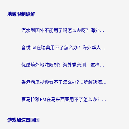
地域限制破解
汽水到国外不能用了吗怎么办呀？海外党追剧看片的救星在这里！
音悦Tai在瑞典用不了怎么办？海外华人追剧听歌的实用指南
优酷境外地域限制？海外党亲测：这样看国内剧再也不卡（附3个实用场景解决）
香港西瓜视频看不了怎么办？3步解决海外追剧难题，附靠谱加速器推荐
喜马拉雅FM在马来西亚用不了怎么办？海外华人亲测有效的回国加速指南
游戏加速器回国