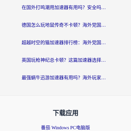
在国外打鸣潮用加速器有用吗？安全吗？海外玩家国服游戏加速全指南
德国怎么玩地鼠传奇不卡顿？海外党国服游戏加速全攻略（含战双EVE实用指南）
超越时空的猫加速器排行榜：海外党国服游戏不卡顿的终极选择指南
英国玩枪神纪总卡顿？这篇加速器选择指南帮你告别延迟（附实测推荐）
最强蜗牛迅游加速器有用吗？海外玩家国服游戏加速避坑指南（附德国玩忍者必须死3流星蝴蝶剑解决办法）
下载应用
番茄 Windows PC电脑版