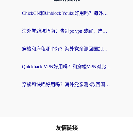
ChickCN和Unblock Youku好用吗？海外党亲测3款回国加速器，附iOS免费选择指南
海外党避坑指南：告别pc vpn 破解，选对回国加速器轻松访问国内资源
穿梭和海龟哪个好？海外党亲测回国加速器，附电脑免费VPN推荐
Quickback VPN好用吗？和穿梭VPN对比哪个回国效果更好？海外党必看的真实测评与选择指南
穿梭和快喵好用吗？海外党亲测3款回国加速器，附日本回国VPN避坑指南
友情链接