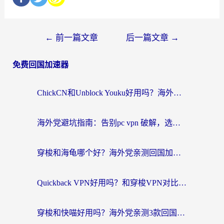
←
前一篇文章
后一篇文章
→
免费回国加速器
ChickCN和Unblock Youku好用吗？海外党亲测3款回国加速器，附iOS免费选择指南
海外党避坑指南：告别pc vpn 破解，选对回国加速器轻松访问国内资源
穿梭和海龟哪个好？海外党亲测回国加速器，附电脑免费VPN推荐
Quickback VPN好用吗？和穿梭VPN对比哪个回国效果更好？海外党必看的真实测评与选择指南
穿梭和快喵好用吗？海外党亲测3款回国加速器，附日本回国VPN避坑指南