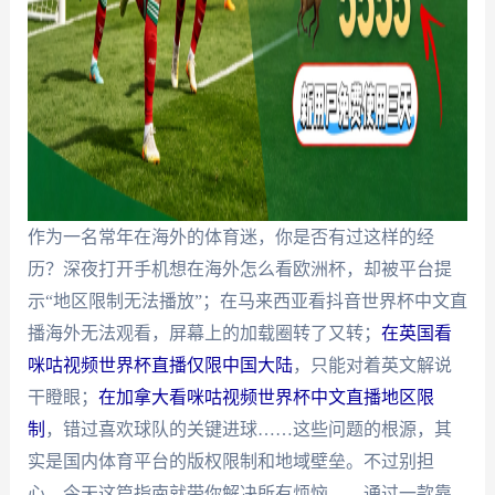
作为一名常年在海外的体育迷，你是否有过这样的经
历？深夜打开手机想在海外怎么看欧洲杯，却被平台提
示“地区限制无法播放”；在马来西亚看抖音世界杯中文直
播海外无法观看，屏幕上的加载圈转了又转；
在英国看
咪咕视频世界杯直播仅限中国大陆
，只能对着英文解说
干瞪眼；
在加拿大看咪咕视频世界杯中文直播地区限
制
，错过喜欢球队的关键进球……这些问题的根源，其
实是国内体育平台的版权限制和地域壁垒。不过别担
心，今天这篇指南就带你解决所有烦恼——通过一款靠