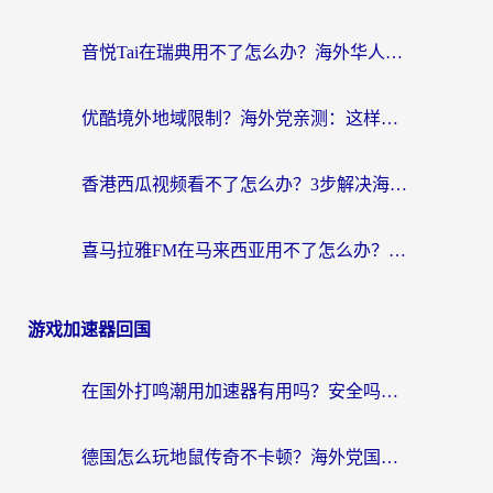
音悦Tai在瑞典用不了怎么办？海外华人追剧听歌的实用指南
优酷境外地域限制？海外党亲测：这样看国内剧再也不卡（附3个实用场景解决）
香港西瓜视频看不了怎么办？3步解决海外追剧难题，附靠谱加速器推荐
喜马拉雅FM在马来西亚用不了怎么办？海外华人亲测有效的回国加速指南
游戏加速器回国
在国外打鸣潮用加速器有用吗？安全吗？海外玩家国服游戏加速全指南
德国怎么玩地鼠传奇不卡顿？海外党国服游戏加速全攻略（含战双EVE实用指南）