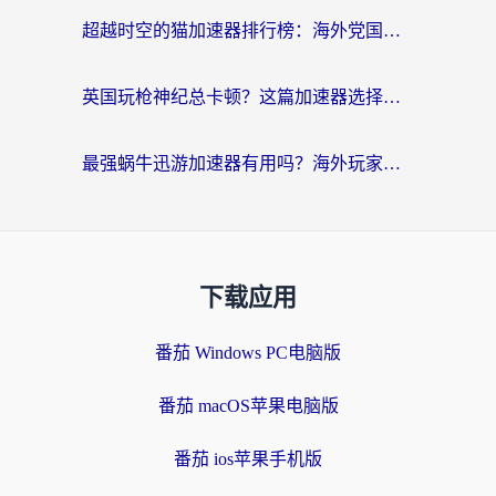
超越时空的猫加速器排行榜：海外党国服游戏不卡顿的终极选择指南
英国玩枪神纪总卡顿？这篇加速器选择指南帮你告别延迟（附实测推荐）
最强蜗牛迅游加速器有用吗？海外玩家国服游戏加速避坑指南（附德国玩忍者必须死3流星蝴蝶剑解决办法）
下载应用
番茄 Windows PC电脑版
番茄 macOS苹果电脑版
番茄 ios苹果手机版