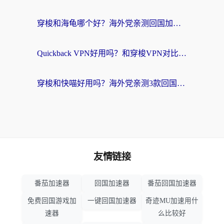
穿梭和海龟哪个好？海外党亲测回国加速器，附电脑免费VPN推荐
Quickback VPN好用吗？和穿梭VPN对比哪个回国效果更好？海外党必看的真实测评与选择指南
穿梭和快喵好用吗？海外党亲测3款回国加速器，附日本回国VPN避坑指南
友情链接
番茄加速器
回国加速器
番茄回国加速器
免费回国游戏加
一键回国加速器
奇迹MU加速用什
速器
么比较好