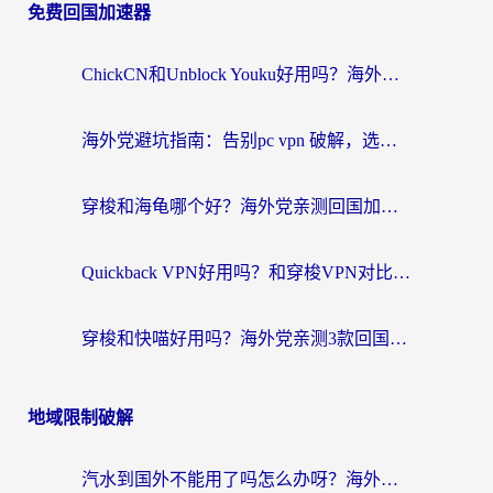
免费回国加速器
ChickCN和Unblock Youku好用吗？海外党亲测3款回国加速器，附iOS免费选择指南
海外党避坑指南：告别pc vpn 破解，选对回国加速器轻松访问国内资源
穿梭和海龟哪个好？海外党亲测回国加速器，附电脑免费VPN推荐
Quickback VPN好用吗？和穿梭VPN对比哪个回国效果更好？海外党必看的真实测评与选择指南
穿梭和快喵好用吗？海外党亲测3款回国加速器，附日本回国VPN避坑指南
地域限制破解
汽水到国外不能用了吗怎么办呀？海外党追剧看片的救星在这里！