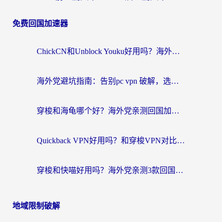
免费回国加速器
ChickCN和Unblock Youku好用吗？海外党亲测3款回国加速器，附iOS免费选择指南
海外党避坑指南：告别pc vpn 破解，选对回国加速器轻松访问国内资源
穿梭和海龟哪个好？海外党亲测回国加速器，附电脑免费VPN推荐
Quickback VPN好用吗？和穿梭VPN对比哪个回国效果更好？海外党必看的真实测评与选择指南
穿梭和快喵好用吗？海外党亲测3款回国加速器，附日本回国VPN避坑指南
地域限制破解