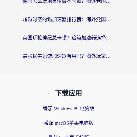
德国怎么玩地鼠传奇不卡顿？海外党国服游戏加速全攻略（含战双EVE实用指南）
超越时空的猫加速器排行榜：海外党国服游戏不卡顿的终极选择指南
英国玩枪神纪总卡顿？这篇加速器选择指南帮你告别延迟（附实测推荐）
最强蜗牛迅游加速器有用吗？海外玩家国服游戏加速避坑指南（附德国玩忍者必须死3流星蝴蝶剑解决办法）
下载应用
番茄 Windows PC电脑版
番茄 macOS苹果电脑版