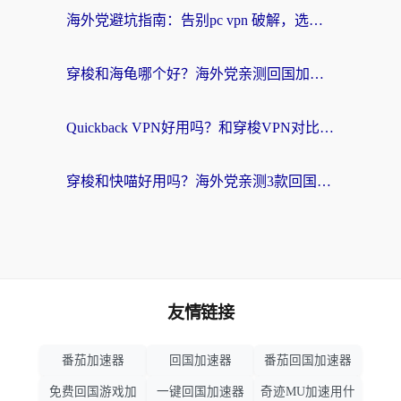
海外党避坑指南：告别pc vpn 破解，选对回国加速器轻松访问国内资源
穿梭和海龟哪个好？海外党亲测回国加速器，附电脑免费VPN推荐
Quickback VPN好用吗？和穿梭VPN对比哪个回国效果更好？海外党必看的真实测评与选择指南
穿梭和快喵好用吗？海外党亲测3款回国加速器，附日本回国VPN避坑指南
友情链接
番茄加速器
回国加速器
番茄回国加速器
免费回国游戏加
一键回国加速器
奇迹MU加速用什