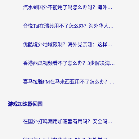
汽水到国外不能用了吗怎么办呀？海外党追剧看片的救星在这里！
音悦Tai在瑞典用不了怎么办？海外华人追剧听歌的实用指南
优酷境外地域限制？海外党亲测：这样看国内剧再也不卡（附3个实用场景解决）
香港西瓜视频看不了怎么办？3步解决海外追剧难题，附靠谱加速器推荐
喜马拉雅FM在马来西亚用不了怎么办？海外华人亲测有效的回国加速指南
游戏加速器回国
在国外打鸣潮用加速器有用吗？安全吗？海外玩家国服游戏加速全指南