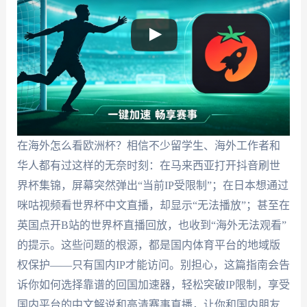
在海外怎么看欧洲杯？相信不少留学生、海外工作者和
华人都有过这样的无奈时刻：在马来西亚打开抖音刷世
界杯集锦，屏幕突然弹出“当前IP受限制”；在日本想通过
咪咕视频看世界杯中文直播，却显示“无法播放”；甚至在
英国点开B站的世界杯直播回放，也收到“海外无法观看”
的提示。这些问题的根源，都是国内体育平台的地域版
权保护——只有国内IP才能访问。别担心，这篇指南会告
诉你如何选择靠谱的回国加速器，轻松突破IP限制，享受
国内平台的中文解说和高清赛事直播，让你和国内朋友