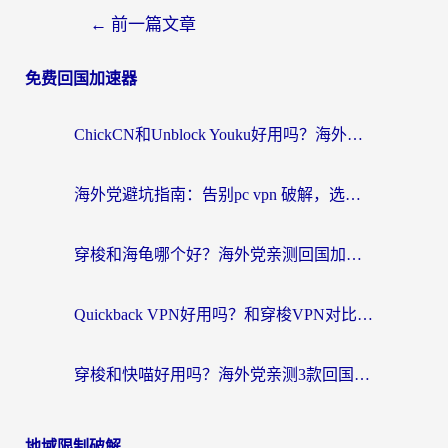
←
前一篇文章
免费回国加速器
ChickCN和Unblock Youku好用吗？海外党亲测3款回国加速器，附iOS免费选择指南
海外党避坑指南：告别pc vpn 破解，选对回国加速器轻松访问国内资源
穿梭和海龟哪个好？海外党亲测回国加速器，附电脑免费VPN推荐
Quickback VPN好用吗？和穿梭VPN对比哪个回国效果更好？海外党必看的真实测评与选择指南
穿梭和快喵好用吗？海外党亲测3款回国加速器，附日本回国VPN避坑指南
地域限制破解