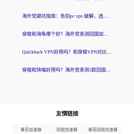
海外党避坑指南：告别pc vpn 破解，选对回国加速器轻松访问国内资源
穿梭和海龟哪个好？海外党亲测回国加速器，附电脑免费VPN推荐
Quickback VPN好用吗？和穿梭VPN对比哪个回国效果更好？海外党必看的真实测评与选择指南
穿梭和快喵好用吗？海外党亲测3款回国加速器，附日本回国VPN避坑指南
友情链接
番茄加速器
回国加速器
番茄回国加速器