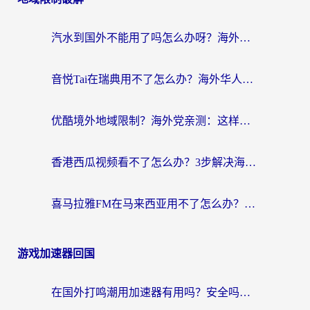
汽水到国外不能用了吗怎么办呀？海外党追剧看片的救星在这里！
音悦Tai在瑞典用不了怎么办？海外华人追剧听歌的实用指南
优酷境外地域限制？海外党亲测：这样看国内剧再也不卡（附3个实用场景解决）
香港西瓜视频看不了怎么办？3步解决海外追剧难题，附靠谱加速器推荐
喜马拉雅FM在马来西亚用不了怎么办？海外华人亲测有效的回国加速指南
游戏加速器回国
在国外打鸣潮用加速器有用吗？安全吗？海外玩家国服游戏加速全指南