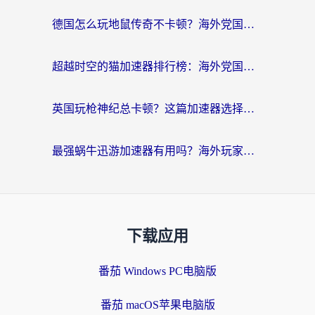
德国怎么玩地鼠传奇不卡顿？海外党国服游戏加速全攻略（含战双EVE实用指南）
超越时空的猫加速器排行榜：海外党国服游戏不卡顿的终极选择指南
英国玩枪神纪总卡顿？这篇加速器选择指南帮你告别延迟（附实测推荐）
最强蜗牛迅游加速器有用吗？海外玩家国服游戏加速避坑指南（附德国玩忍者必须死3流星蝴蝶剑解决办法）
下载应用
番茄 Windows PC电脑版
番茄 macOS苹果电脑版