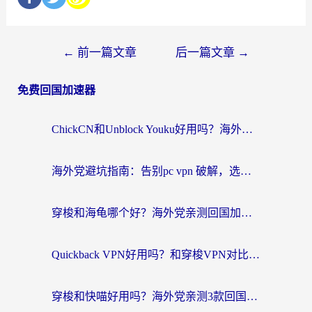
←
前一篇文章
后一篇文章
→
免费回国加速器
ChickCN和Unblock Youku好用吗？海外党亲测3款回国加速器，附iOS免费选择指南
海外党避坑指南：告别pc vpn 破解，选对回国加速器轻松访问国内资源
穿梭和海龟哪个好？海外党亲测回国加速器，附电脑免费VPN推荐
Quickback VPN好用吗？和穿梭VPN对比哪个回国效果更好？海外党必看的真实测评与选择指南
穿梭和快喵好用吗？海外党亲测3款回国加速器，附日本回国VPN避坑指南