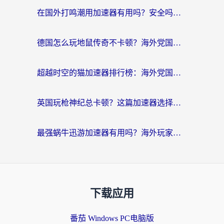
在国外打鸣潮用加速器有用吗？安全吗？海外玩家国服游戏加速全指南
德国怎么玩地鼠传奇不卡顿？海外党国服游戏加速全攻略（含战双EVE实用指南）
超越时空的猫加速器排行榜：海外党国服游戏不卡顿的终极选择指南
英国玩枪神纪总卡顿？这篇加速器选择指南帮你告别延迟（附实测推荐）
最强蜗牛迅游加速器有用吗？海外玩家国服游戏加速避坑指南（附德国玩忍者必须死3流星蝴蝶剑解决办法）
下载应用
番茄 Windows PC电脑版