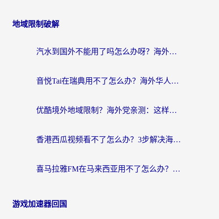
地域限制破解
汽水到国外不能用了吗怎么办呀？海外党追剧看片的救星在这里！
音悦Tai在瑞典用不了怎么办？海外华人追剧听歌的实用指南
优酷境外地域限制？海外党亲测：这样看国内剧再也不卡（附3个实用场景解决）
香港西瓜视频看不了怎么办？3步解决海外追剧难题，附靠谱加速器推荐
喜马拉雅FM在马来西亚用不了怎么办？海外华人亲测有效的回国加速指南
游戏加速器回国