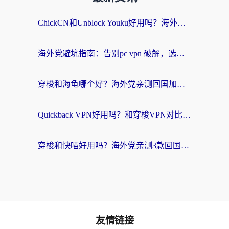
ChickCN和Unblock Youku好用吗？海外党亲测3款回国加速器，附iOS免费选择指南
海外党避坑指南：告别pc vpn 破解，选对回国加速器轻松访问国内资源
穿梭和海龟哪个好？海外党亲测回国加速器，附电脑免费VPN推荐
Quickback VPN好用吗？和穿梭VPN对比哪个回国效果更好？海外党必看的真实测评与选择指南
穿梭和快喵好用吗？海外党亲测3款回国加速器，附日本回国VPN避坑指南
友情链接