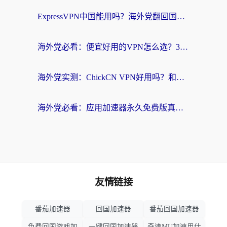
ExpressVPN中国能用吗？海外党翻回国内的加速器选择指南（附番茄加速器实测）
海外党必看：便宜好用的VPN怎么选？3步解决回国访问难题+Steam改区技巧
海外党实测：ChickCN VPN好用吗？和OurPlay VPN对比哪个回国效果更好？附避坑指南
海外党必看：应用加速器永久免费版真的靠谱吗？教你选对回国加速器无缝刷国内资源
友情链接
番茄加速器
回国加速器
番茄回国加速器
免费回国游戏加
一键回国加速器
奇迹MU加速用什