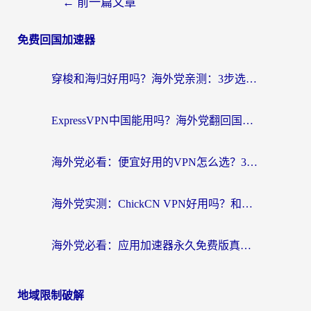
←
前一篇文章
免费回国加速器
穿梭和海归好用吗？海外党亲测：3步选对回国加速器，无缝刷国内剧玩手游
ExpressVPN中国能用吗？海外党翻回国内的加速器选择指南（附番茄加速器实测）
海外党必看：便宜好用的VPN怎么选？3步解决回国访问难题+Steam改区技巧
海外党实测：ChickCN VPN好用吗？和OurPlay VPN对比哪个回国效果更好？附避坑指南
海外党必看：应用加速器永久免费版真的靠谱吗？教你选对回国加速器无缝刷国内资源
地域限制破解