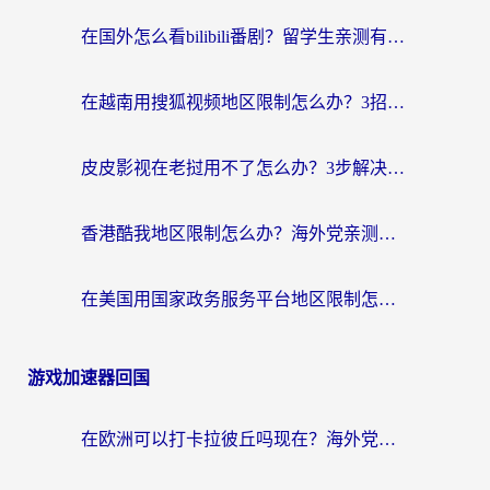
在国外怎么看bilibili番剧？留学生亲测有效的地域限制突破指南（附酷我酷狗音乐解决方法）
在越南用搜狐视频地区限制怎么办？3招解决海外看国内剧难题（附西瓜视频CCTV观看技巧）
皮皮影视在老挝用不了怎么办？3步解决海外看国内影视&财经的痛点
香港酷我地区限制怎么办？海外党亲测有效的回国加速方案来了
在美国用国家政务服务平台地区限制怎么办？海外华人必备的突破攻略（附追剧看片技巧）
游戏加速器回国
在欧洲可以打卡拉彼丘吗现在？海外党国服游戏加速器终极避坑指南