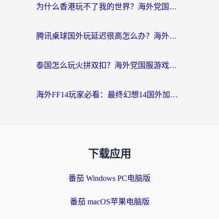
为什么香港玩不了我的世界？海外党国服游戏加速终极解决方案
腾讯桌球国外玩延迟很高怎么办？海外党亲测有效的国服游戏加速指南
泰国怎么玩火拼双扣？海外党国服游戏加速终极指南（附暗区突围植物大战僵尸实测）
海外FF14玩家必看：最终幻想14国外加速器下载安装全攻略+卡顿解决秘籍
下载应用
番茄 Windows PC电脑版
番茄 macOS苹果电脑版