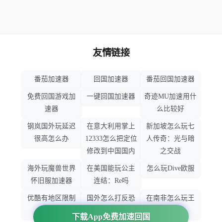
友情链接
番茄加速器
回国加速器
番茄回国加速器
免费回国游戏加
一键回国加速器
奇迹MU加速用什
速器
么比较好
钢岚国外玩延迟
在意大利用掌上
新加坡怎么玩七
很高怎么办
12333怎么把定位
人传奇：光与暗
修改到中国国内
之交战
海外玩魔兽世界
在美国能玩公主
怎么玩Dive欧服
怀旧服加速器
连结：Re吗
优酷有地区限制
国外怎么打反恐
在南非怎么玩王
吗
精英：全球攻势
者荣耀
下载App免费加速回国