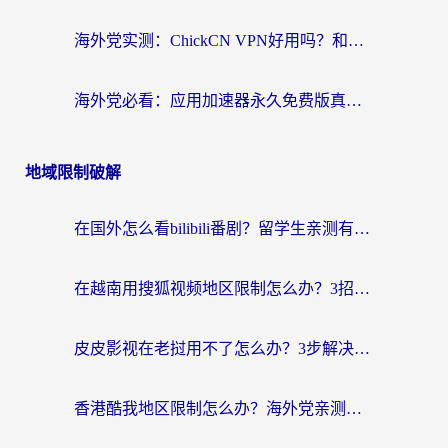
海外党实测：ChickCN VPN好用吗？和OurPlay VPN对比哪个回国效果更好？附避坑指南
海外党必看：应用加速器永久免费版真的靠谱吗？教你选对回国加速器无缝刷国内资源
地域限制破解
在国外怎么看bilibili番剧？留学生亲测有效的地域限制突破指南（附酷我酷狗音乐解决方法）
在越南用搜狐视频地区限制怎么办？3招解决海外看国内剧难题（附西瓜视频CCTV观看技巧）
皮皮影视在老挝用不了怎么办？3步解决海外看国内影视&财经的痛点
香港酷我地区限制怎么办？海外党亲测有效的回国加速方案来了