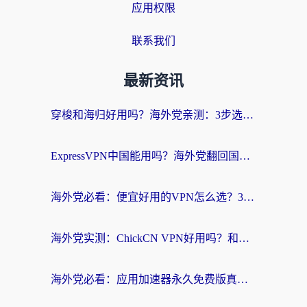
应用权限
联系我们
最新资讯
穿梭和海归好用吗？海外党亲测：3步选对回国加速器，无缝刷国内剧玩手游
ExpressVPN中国能用吗？海外党翻回国内的加速器选择指南（附番茄加速器实测）
海外党必看：便宜好用的VPN怎么选？3步解决回国访问难题+Steam改区技巧
海外党实测：ChickCN VPN好用吗？和OurPlay VPN对比哪个回国效果更好？附避坑指南
海外党必看：应用加速器永久免费版真的靠谱吗？教你选对回国加速器无缝刷国内资源