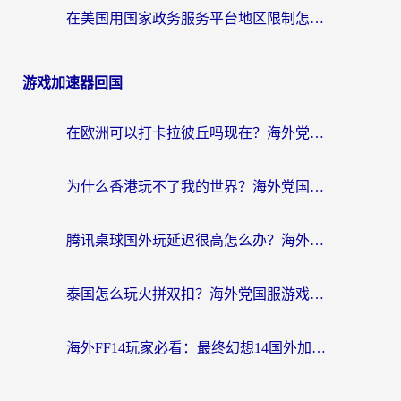
在美国用国家政务服务平台地区限制怎么办？海外华人必备的突破攻略（附追剧看片技巧）
游戏加速器回国
在欧洲可以打卡拉彼丘吗现在？海外党国服游戏加速器终极避坑指南
为什么香港玩不了我的世界？海外党国服游戏加速终极解决方案
腾讯桌球国外玩延迟很高怎么办？海外党亲测有效的国服游戏加速指南
泰国怎么玩火拼双扣？海外党国服游戏加速终极指南（附暗区突围植物大战僵尸实测）
海外FF14玩家必看：最终幻想14国外加速器下载安装全攻略+卡顿解决秘籍