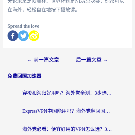
无论未来是欧洲杯、世界杯还是NBA总决赛，你都可以
在海外，轻松自在地按下播放键。
Spread the love
←
前一篇文章
后一篇文章
→
免费回国加速器
穿梭和海归好用吗？海外党亲测：3步选对回国加速器，无缝刷国内剧玩手游
ExpressVPN中国能用吗？海外党翻回国内的加速器选择指南（附番茄加速器实测）
海外党必看：便宜好用的VPN怎么选？3步解决回国访问难题+Steam改区技巧