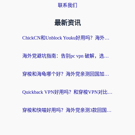
联系我们
最新资讯
ChickCN和Unblock Youku好用吗？海外党亲测3款回国加速器，附iOS免费选择指南
海外党避坑指南：告别pc vpn 破解，选对回国加速器轻松访问国内资源
穿梭和海龟哪个好？海外党亲测回国加速器，附电脑免费VPN推荐
Quickback VPN好用吗？和穿梭VPN对比哪个回国效果更好？海外党必看的真实测评与选择指南
穿梭和快喵好用吗？海外党亲测3款回国加速器，附日本回国VPN避坑指南