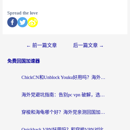
Spread the love
←
前一篇文章
后一篇文章
→
免费回国加速器
ChickCN和Unblock Youku好用吗？海外党亲测3款回国加速器，附iOS免费选择指南
海外党避坑指南：告别pc vpn 破解，选对回国加速器轻松访问国内资源
穿梭和海龟哪个好？海外党亲测回国加速器，附电脑免费VPN推荐
Quickback VPN好用吗？和穿梭VPN对比哪个回国效果更好？海外党必看的真实测评与选择指南