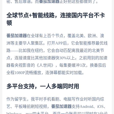
密、售后靠谱。而
番茄加速器
正好把这些都做到了。
全球节点+智能线路，连接国内平台不卡
顿
番茄加速器
在全球有上百个节点，覆盖北美、欧洲、澳
洲等主要华人聚集区。打开APP后，它会智能推荐最优线
路——比如我在纽约，它会自动匹配离我最近的北美节
点，连接速度比其他加速器快30%以上。之前用别的加速
器看央视影音的《人世间》，每集要缓冲3次，换番茄后
全程1080P流畅播放，连弹幕都能实时加载。
多平台支持，一人多端同时用
作为留学生，我平时手机看剧、电脑写作业时听国内综
艺、平板睡前刷短视频，
番茄加速器
支持Android、iOS、
Windows、mac四大平台，而且一个账号可以同时在3台设