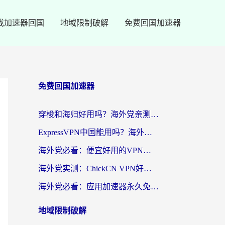
戏加速器回国
地域限制破解
免费回国加速器
免费回国加速器
穿梭和海归好用吗？海外党亲测：3步选对回国加速器，无缝刷国内剧玩手游
ExpressVPN中国能用吗？海外党翻回国内的加速器选择指南（附番茄加速器实测）
海外党必看：便宜好用的VPN怎么选？3步解决回国访问难题+Steam改区技巧
海外党实测：ChickCN VPN好用吗？和OurPlay VPN对比哪个回国效果更好？附避坑指南
海外党必看：应用加速器永久免费版真的靠谱吗？教你选对回国加速器无缝刷国内资源
地域限制破解