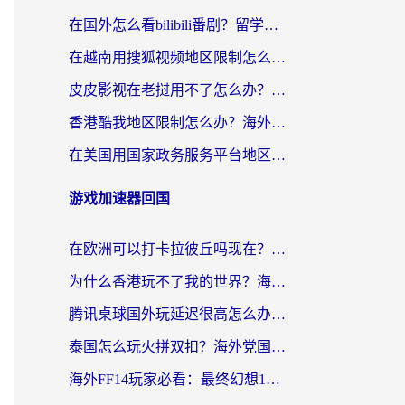
在国外怎么看bilibili番剧？留学生亲测有效的地域限制突破指南（附酷我酷狗音乐解决方法）
在越南用搜狐视频地区限制怎么办？3招解决海外看国内剧难题（附西瓜视频CCTV观看技巧）
皮皮影视在老挝用不了怎么办？3步解决海外看国内影视&财经的痛点
香港酷我地区限制怎么办？海外党亲测有效的回国加速方案来了
在美国用国家政务服务平台地区限制怎么办？海外华人必备的突破攻略（附追剧看片技巧）
游戏加速器回国
在欧洲可以打卡拉彼丘吗现在？海外党国服游戏加速器终极避坑指南
为什么香港玩不了我的世界？海外党国服游戏加速终极解决方案
腾讯桌球国外玩延迟很高怎么办？海外党亲测有效的国服游戏加速指南
泰国怎么玩火拼双扣？海外党国服游戏加速终极指南（附暗区突围植物大战僵尸实测）
海外FF14玩家必看：最终幻想14国外加速器下载安装全攻略+卡顿解决秘籍