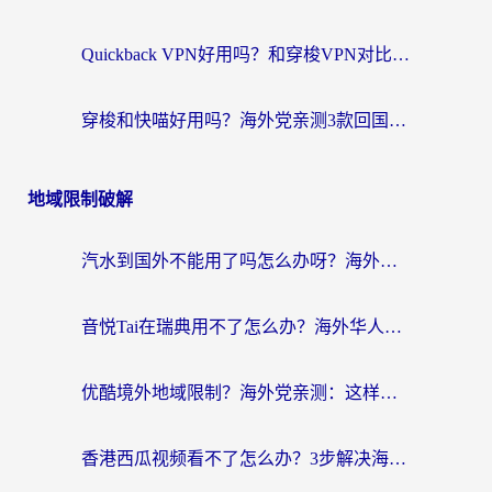
Quickback VPN好用吗？和穿梭VPN对比哪个回国效果更好？海外党必看的真实测评与选择指南
穿梭和快喵好用吗？海外党亲测3款回国加速器，附日本回国VPN避坑指南
地域限制破解
汽水到国外不能用了吗怎么办呀？海外党追剧看片的救星在这里！
音悦Tai在瑞典用不了怎么办？海外华人追剧听歌的实用指南
优酷境外地域限制？海外党亲测：这样看国内剧再也不卡（附3个实用场景解决）
香港西瓜视频看不了怎么办？3步解决海外追剧难题，附靠谱加速器推荐