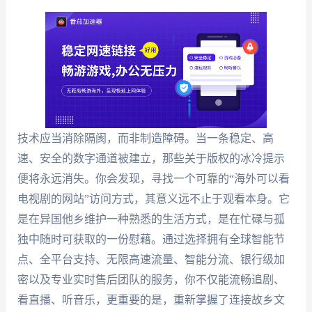
技术应当消除隔阂，而非制造障碍。当一条稳定、高
速、安全的数字通道被建立，那些关于版权的冰冷提示
便将永远消失。你会发现，寻找一个可靠的“海外可以看
电视剧的网站”访问方式，其意义远不止于观看本身。它
是在异国他乡维护一种熟悉的生活方式，是在忙碌与孤
独中随时可获取的一份慰藉。通过选择拥有全球智能节
点、全平台支持、无限高速流量、智能分流、银行级加
密以及专业实时售后团队的服务，你不仅能流畅追剧、
看直播、听音乐，更重要的是，重新掌握了连接故乡文