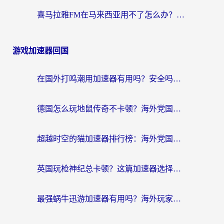
喜马拉雅FM在马来西亚用不了怎么办？海外华人亲测有效的回国加速指南
游戏加速器回国
在国外打鸣潮用加速器有用吗？安全吗？海外玩家国服游戏加速全指南
德国怎么玩地鼠传奇不卡顿？海外党国服游戏加速全攻略（含战双EVE实用指南）
超越时空的猫加速器排行榜：海外党国服游戏不卡顿的终极选择指南
英国玩枪神纪总卡顿？这篇加速器选择指南帮你告别延迟（附实测推荐）
最强蜗牛迅游加速器有用吗？海外玩家国服游戏加速避坑指南（附德国玩忍者必须死3流星蝴蝶剑解决办法）