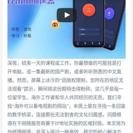
深夜，结束一天的课程或工作，你最想做的可能就是打
开电脑，追一集最新的国产剧，或者听听熟悉的中文直
播。然而，屏幕上冰冷的“因版权限制，您所在的地区无
法观看”提示，瞬间将这份期待击得粉碎。这几乎是每一
位留学生、海外工作者和华人共同经历的无奈。我们寻
找“海外可以看电视剧的网站”，本质上是在寻找一条回家
的数字桥梁，连接那份无法割舍的文化归属感。问题根
源在于网络服务商基于IP地址实施的区域封锁。本文将为
你梳理困境，并深入探讨一种高效、稳定的核心解决方