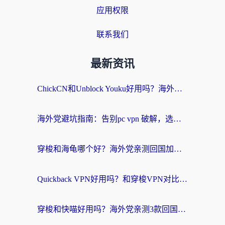
应用权限
联系我们
最新资讯
ChickCN和Unblock Youku好用吗？海外党亲测3款回国加速器，附iOS免费选择指南
海外党避坑指南：告别pc vpn 破解，选对回国加速器轻松访问国内资源
穿梭和海龟哪个好？海外党亲测回国加速器，附电脑免费VPN推荐
Quickback VPN好用吗？和穿梭VPN对比哪个回国效果更好？海外党必看的真实测评与选择指南
穿梭和快喵好用吗？海外党亲测3款回国加速器，附日本回国VPN避坑指南