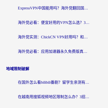
ExpressVPN中国能用吗？海外党翻回国内的加速器选择指南（附番茄加速器实测）
海外党必看：便宜好用的VPN怎么选？3步解决回国访问难题+Steam改区技巧
海外党实测：ChickCN VPN好用吗？和OurPlay VPN对比哪个回国效果更好？附避坑指南
海外党必看：应用加速器永久免费版真的靠谱吗？教你选对回国加速器无缝刷国内资源
地域限制破解
在国外怎么看bilibili番剧？留学生亲测有效的地域限制突破指南（附酷我酷狗音乐解决方法）
在越南用搜狐视频地区限制怎么办？3招解决海外看国内剧难题（附西瓜视频CCTV观看技巧）