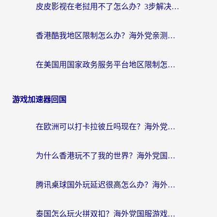
皮皮影视在老挝用不了怎么办？3步解决海外看国内影视&财经的痛点
香港酷我地区限制怎么办？海外党亲测有效的回国加速方案来了
在美国用国家政务服务平台地区限制怎么办？海外华人必备的突破攻略（附追剧看片技巧）
游戏加速器回国
在欧洲可以打卡拉彼丘吗现在？海外党国服游戏加速器终极避坑指南
为什么香港玩不了我的世界？海外党国服游戏加速终极解决方案
腾讯桌球国外玩延迟很高怎么办？海外党亲测有效的国服游戏加速指南
泰国怎么玩火拼双扣？海外党国服游戏加速终极指南（附暗区突围植物大战僵尸实测）