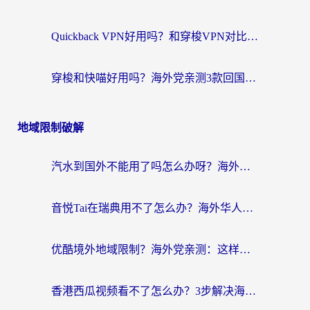
Quickback VPN好用吗？和穿梭VPN对比哪个回国效果更好？海外党必看的真实测评与选择指南
穿梭和快喵好用吗？海外党亲测3款回国加速器，附日本回国VPN避坑指南
地域限制破解
汽水到国外不能用了吗怎么办呀？海外党追剧看片的救星在这里！
音悦Tai在瑞典用不了怎么办？海外华人追剧听歌的实用指南
优酷境外地域限制？海外党亲测：这样看国内剧再也不卡（附3个实用场景解决）
香港西瓜视频看不了怎么办？3步解决海外追剧难题，附靠谱加速器推荐