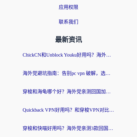
应用权限
联系我们
最新资讯
ChickCN和Unblock Youku好用吗？海外党亲测3款回国加速器，附iOS免费选择指南
海外党避坑指南：告别pc vpn 破解，选对回国加速器轻松访问国内资源
穿梭和海龟哪个好？海外党亲测回国加速器，附电脑免费VPN推荐
Quickback VPN好用吗？和穿梭VPN对比哪个回国效果更好？海外党必看的真实测评与选择指南
穿梭和快喵好用吗？海外党亲测3款回国加速器，附日本回国VPN避坑指南