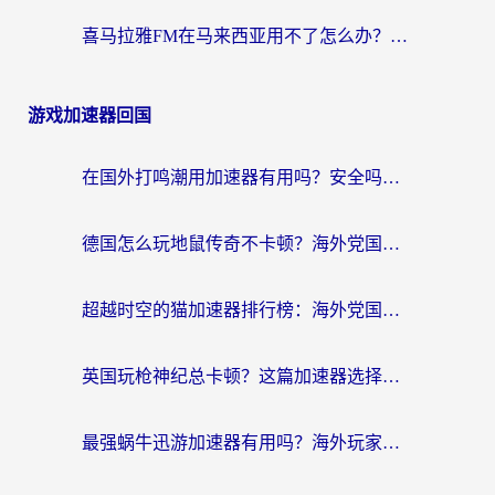
喜马拉雅FM在马来西亚用不了怎么办？海外华人亲测有效的回国加速指南
游戏加速器回国
在国外打鸣潮用加速器有用吗？安全吗？海外玩家国服游戏加速全指南
德国怎么玩地鼠传奇不卡顿？海外党国服游戏加速全攻略（含战双EVE实用指南）
超越时空的猫加速器排行榜：海外党国服游戏不卡顿的终极选择指南
英国玩枪神纪总卡顿？这篇加速器选择指南帮你告别延迟（附实测推荐）
最强蜗牛迅游加速器有用吗？海外玩家国服游戏加速避坑指南（附德国玩忍者必须死3流星蝴蝶剑解决办法）