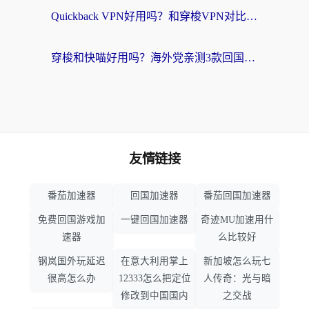
Quickback VPN好用吗？和穿梭VPN对比哪个回国效果更好？海外党必看的真实测评与选择指南
穿梭和快喵好用吗？海外党亲测3款回国加速器，附日本回国VPN避坑指南
友情链接
番茄加速器
回国加速器
番茄回国加速器
免费回国游戏加
一键回国加速器
奇迹MU加速用什
速器
么比较好
钢岚国外玩延迟
在意大利用掌上
新加坡怎么玩七
很高怎么办
12333怎么把定位
人传奇：光与暗
修改到中国国内
之交战