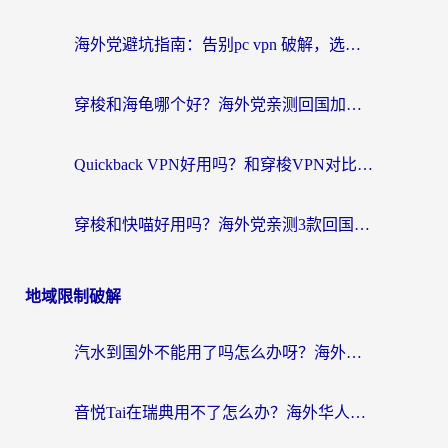
海外党避坑指南：告别pc vpn 破解，选对回国加速器轻松访问国内资源
穿梭和海龟哪个好？海外党亲测回国加速器，附电脑免费VPN推荐
Quickback VPN好用吗？和穿梭VPN对比哪个回国效果更好？海外党必看的真实测评与选择指南
穿梭和快喵好用吗？海外党亲测3款回国加速器，附日本回国VPN避坑指南
地域限制破解
汽水到国外不能用了吗怎么办呀？海外党追剧看片的救星在这里！
音悦Tai在瑞典用不了怎么办？海外华人追剧听歌的实用指南