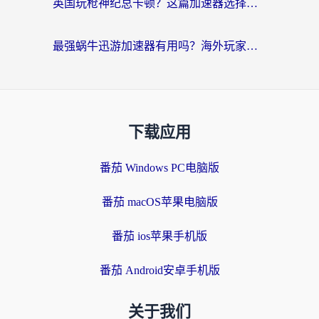
英国玩枪神纪总卡顿？这篇加速器选择指南帮你告别延迟（附实测推荐）
最强蜗牛迅游加速器有用吗？海外玩家国服游戏加速避坑指南（附德国玩忍者必须死3流星蝴蝶剑解决办法）
下载应用
番茄 Windows PC电脑版
番茄 macOS苹果电脑版
番茄 ios苹果手机版
番茄 Android安卓手机版
关于我们