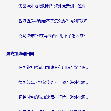
优酷境外地域限制？海外党亲测：这样看国内剧再也不卡（附3个实用场景解决）
香港西瓜视频看不了怎么办？3步解决海外追剧难题，附靠谱加速器推荐
喜马拉雅FM在马来西亚用不了怎么办？海外华人亲测有效的回国加速指南
游戏加速器回国
在国外打鸣潮用加速器有用吗？安全吗？海外玩家国服游戏加速全指南
德国怎么玩地鼠传奇不卡顿？海外党国服游戏加速全攻略（含战双EVE实用指南）
超越时空的猫加速器排行榜：海外党国服游戏不卡顿的终极选择指南