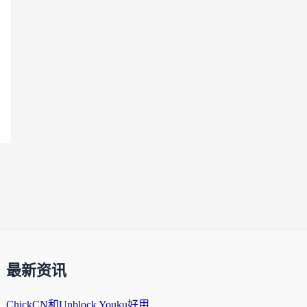
最新资讯
ChickCN和Unblock Youku好用吗？海外党亲测3款回国加速器，附iOS免费选择指南