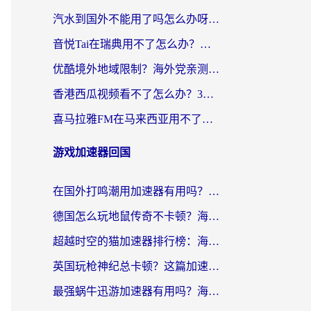
汽水到国外不能用了吗怎么办呀？海外党追剧看片的救星在这里！
音悦Tai在瑞典用不了怎么办？海外华人追剧听歌的实用指南
优酷境外地域限制？海外党亲测：这样看国内剧再也不卡（附3个实用场景解决）
香港西瓜视频看不了怎么办？3步解决海外追剧难题，附靠谱加速器推荐
喜马拉雅FM在马来西亚用不了怎么办？海外华人亲测有效的回国加速指南
游戏加速器回国
在国外打鸣潮用加速器有用吗？安全吗？海外玩家国服游戏加速全指南
德国怎么玩地鼠传奇不卡顿？海外党国服游戏加速全攻略（含战双EVE实用指南）
超越时空的猫加速器排行榜：海外党国服游戏不卡顿的终极选择指南
英国玩枪神纪总卡顿？这篇加速器选择指南帮你告别延迟（附实测推荐）
最强蜗牛迅游加速器有用吗？海外玩家国服游戏加速避坑指南（附德国玩忍者必须死3流星蝴蝶剑解决办法）