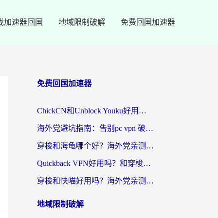
戏加速器回国
地域限制破解
免费回国加速器
免费回国加速器
ChickCN和Unblock Youku好用吗？海外党亲测3款回国加速器，附iOS免费选择指南
海外党避坑指南：告别pc vpn 破解，选对回国加速器轻松访问国内资源
穿梭和海龟哪个好？海外党亲测回国加速器，附电脑免费VPN推荐
Quickback VPN好用吗？和穿梭VPN对比哪个回国效果更好？海外党必看的真实测评与选择指南
穿梭和快喵好用吗？海外党亲测3款回国加速器，附日本回国VPN避坑指南
地域限制破解