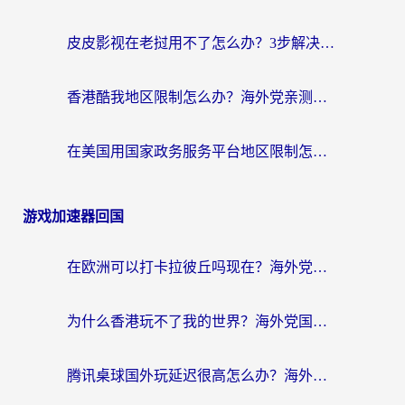
皮皮影视在老挝用不了怎么办？3步解决海外看国内影视&财经的痛点
香港酷我地区限制怎么办？海外党亲测有效的回国加速方案来了
在美国用国家政务服务平台地区限制怎么办？海外华人必备的突破攻略（附追剧看片技巧）
游戏加速器回国
在欧洲可以打卡拉彼丘吗现在？海外党国服游戏加速器终极避坑指南
为什么香港玩不了我的世界？海外党国服游戏加速终极解决方案
腾讯桌球国外玩延迟很高怎么办？海外党亲测有效的国服游戏加速指南