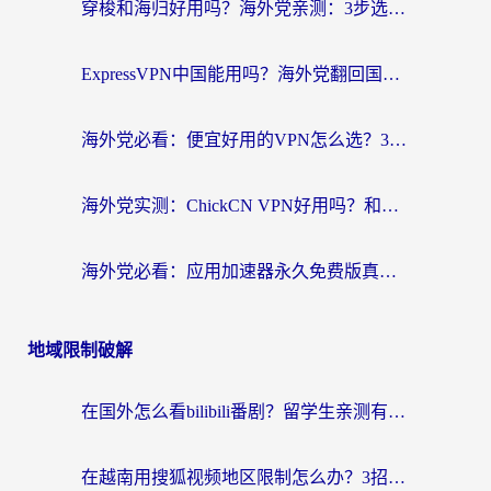
穿梭和海归好用吗？海外党亲测：3步选对回国加速器，无缝刷国内剧玩手游
ExpressVPN中国能用吗？海外党翻回国内的加速器选择指南（附番茄加速器实测）
海外党必看：便宜好用的VPN怎么选？3步解决回国访问难题+Steam改区技巧
海外党实测：ChickCN VPN好用吗？和OurPlay VPN对比哪个回国效果更好？附避坑指南
海外党必看：应用加速器永久免费版真的靠谱吗？教你选对回国加速器无缝刷国内资源
地域限制破解
在国外怎么看bilibili番剧？留学生亲测有效的地域限制突破指南（附酷我酷狗音乐解决方法）
在越南用搜狐视频地区限制怎么办？3招解决海外看国内剧难题（附西瓜视频CCTV观看技巧）