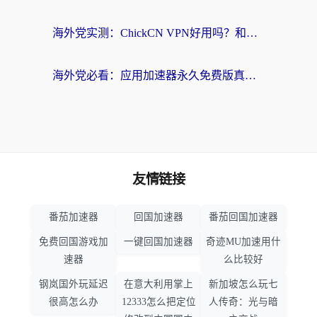
海外党实测：ChickCN VPN好用吗？和OurPlay VPN对比哪个回国效果更好？附避坑指南
海外党必看：应用加速器永久免费版真的靠谱吗？教你选对回国加速器无缝刷国内资源
友情链接
番茄加速器
回国加速器
番茄回国加速器
免费回国游戏加
一键回国加速器
奇迹MU加速用什
速器
么比较好
钢岚国外玩延迟
在意大利用掌上
新加坡怎么玩七
很高怎么办
12333怎么把定位
人传奇：光与暗