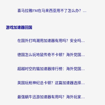
喜马拉雅FM在马来西亚用不了怎么办？海外华人亲测有效的回国加速指南
游戏加速器回国
在国外打鸣潮用加速器有用吗？安全吗？海外玩家国服游戏加速全指南
德国怎么玩地鼠传奇不卡顿？海外党国服游戏加速全攻略（含战双EVE实用指南）
超越时空的猫加速器排行榜：海外党国服游戏不卡顿的终极选择指南
英国玩枪神纪总卡顿？这篇加速器选择指南帮你告别延迟（附实测推荐）
最强蜗牛迅游加速器有用吗？海外玩家国服游戏加速避坑指南（附德国玩忍者必须死3流星蝴蝶剑解决办法）