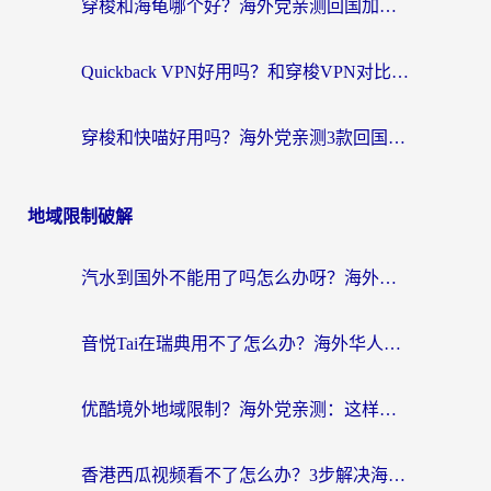
穿梭和海龟哪个好？海外党亲测回国加速器，附电脑免费VPN推荐
Quickback VPN好用吗？和穿梭VPN对比哪个回国效果更好？海外党必看的真实测评与选择指南
穿梭和快喵好用吗？海外党亲测3款回国加速器，附日本回国VPN避坑指南
地域限制破解
汽水到国外不能用了吗怎么办呀？海外党追剧看片的救星在这里！
音悦Tai在瑞典用不了怎么办？海外华人追剧听歌的实用指南
优酷境外地域限制？海外党亲测：这样看国内剧再也不卡（附3个实用场景解决）
香港西瓜视频看不了怎么办？3步解决海外追剧难题，附靠谱加速器推荐