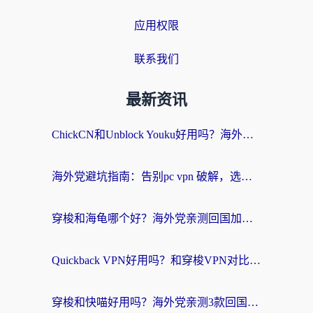
应用权限
联系我们
最新资讯
ChickCN和Unblock Youku好用吗？海外党亲测3款回国加速器，附iOS免费选择指南
海外党避坑指南：告别pc vpn 破解，选对回国加速器轻松访问国内资源
穿梭和海龟哪个好？海外党亲测回国加速器，附电脑免费VPN推荐
Quickback VPN好用吗？和穿梭VPN对比哪个回国效果更好？海外党必看的真实测评与选择指南
穿梭和快喵好用吗？海外党亲测3款回国加速器，附日本回国VPN避坑指南