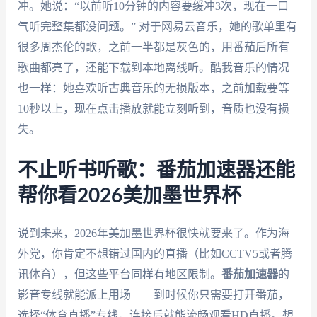
冲。她说：“以前听10分钟的内容要缓冲3次，现在一口
气听完整集都没问题。” 对于网易云音乐，她的歌单里有
很多周杰伦的歌，之前一半都是灰色的，用番茄后所有
歌曲都亮了，还能下载到本地离线听。酷我音乐的情况
也一样：她喜欢听古典音乐的无损版本，之前加载要等
10秒以上，现在点击播放就能立刻听到，音质也没有损
失。
不止听书听歌：番茄加速器还能
帮你看2026美加墨世界杯
说到未来，2026年美加墨世界杯很快就要来了。作为海
外党，你肯定不想错过国内的直播（比如CCTV5或者腾
讯体育），但这些平台同样有地区限制。
番茄加速器
的
影音专线就能派上用场——到时候你只需要打开番茄，
选择“体育直播”专线，连接后就能流畅观看HD直播。想