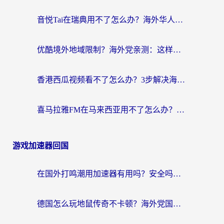
音悦Tai在瑞典用不了怎么办？海外华人追剧听歌的实用指南
优酷境外地域限制？海外党亲测：这样看国内剧再也不卡（附3个实用场景解决）
香港西瓜视频看不了怎么办？3步解决海外追剧难题，附靠谱加速器推荐
喜马拉雅FM在马来西亚用不了怎么办？海外华人亲测有效的回国加速指南
游戏加速器回国
在国外打鸣潮用加速器有用吗？安全吗？海外玩家国服游戏加速全指南
德国怎么玩地鼠传奇不卡顿？海外党国服游戏加速全攻略（含战双EVE实用指南）