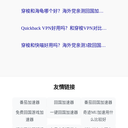
穿梭和海龟哪个好？海外党亲测回国加速器，附电脑免费VPN推荐
Quickback VPN好用吗？和穿梭VPN对比哪个回国效果更好？海外党必看的真实测评与选择指南
穿梭和快喵好用吗？海外党亲测3款回国加速器，附日本回国VPN避坑指南
友情链接
番茄加速器
回国加速器
番茄回国加速器
免费回国游戏加
一键回国加速器
奇迹MU加速用什
速器
么比较好