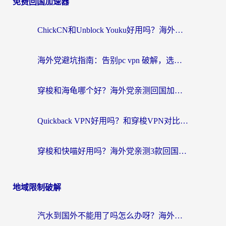
免费回国加速器
ChickCN和Unblock Youku好用吗？海外党亲测3款回国加速器，附iOS免费选择指南
海外党避坑指南：告别pc vpn 破解，选对回国加速器轻松访问国内资源
穿梭和海龟哪个好？海外党亲测回国加速器，附电脑免费VPN推荐
Quickback VPN好用吗？和穿梭VPN对比哪个回国效果更好？海外党必看的真实测评与选择指南
穿梭和快喵好用吗？海外党亲测3款回国加速器，附日本回国VPN避坑指南
地域限制破解
汽水到国外不能用了吗怎么办呀？海外党追剧看片的救星在这里！