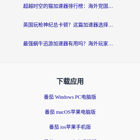
超越时空的猫加速器排行榜：海外党国服游戏不卡顿的终极选择指南
英国玩枪神纪总卡顿？这篇加速器选择指南帮你告别延迟（附实测推荐）
最强蜗牛迅游加速器有用吗？海外玩家国服游戏加速避坑指南（附德国玩忍者必须死3流星蝴蝶剑解决办法）
下载应用
番茄 Windows PC电脑版
番茄 macOS苹果电脑版
番茄 ios苹果手机版